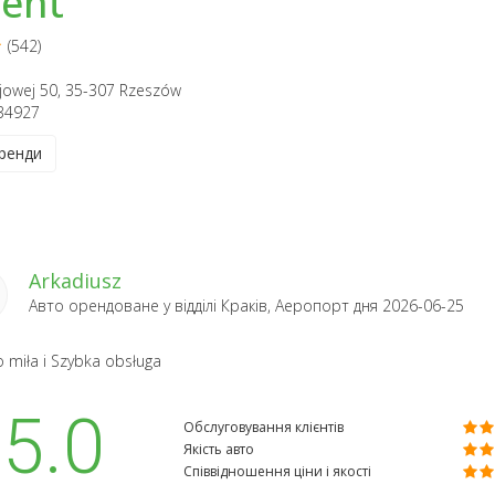
rent
(542)
rajowej 50, 35-307 Rzeszów
34927
ренди
Arkadiusz
Авто орендоване у відділі
Краків, Аеропорт
дня 2026-06-25
 miła i Szybka obsługa
5.0
Обслуговування клієнтів
Якість авто
Співвідношення ціни і якості