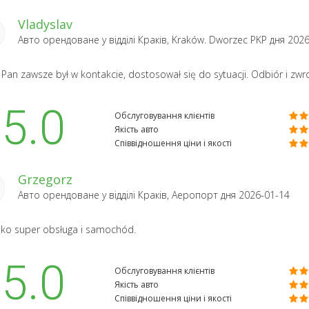
Vladyslav
Авто орендоване у відділі
Краків, Kraków. Dworzec PKP
дня 2026
 Pan zawsze był w kontakcie, dostosował się do sytuacji. Odbiór i zw
5.0
Обслуговування клієнтів
Якість авто
Співвідношення ціни і якості
Grzegorz
Авто орендоване у відділі
Краків, Аеропорт
дня 2026-01-14
ko super obsługa i samochód.
5.0
Обслуговування клієнтів
Якість авто
Співвідношення ціни і якості