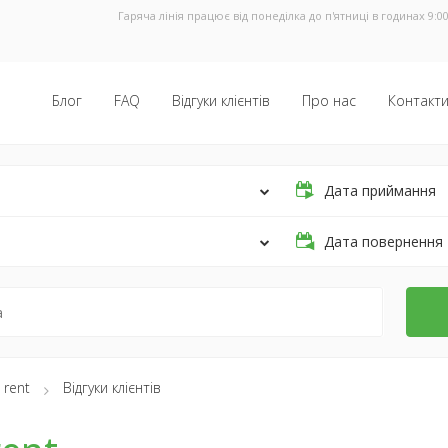
Гаряча лінія працює від понеділка до п'ятниці в годинах 9:00
Блог
FAQ
Відгуки клієнтів
Про нас
Контакт
Дата приймання
Дата повернення
 rent
Відгуки клієнтів