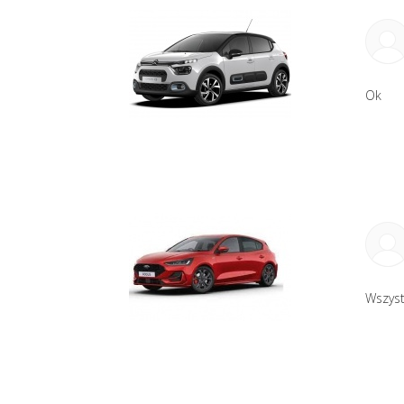
Ok
Wszys