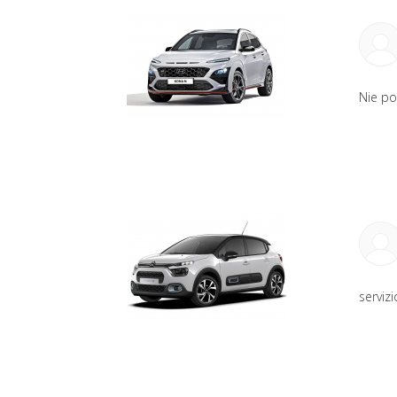
Nie po
serviz