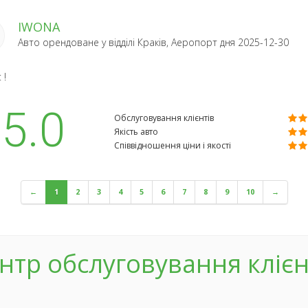
IWONA
Авто орендоване у відділі
Краків, Аеропорт
дня 2025-12-30
 !
5.0
Обслуговування клієнтів
Якість авто
Співвідношення ціни і якості
←
1
2
3
4
5
6
7
8
9
10
→
нтр обслуговування клієн