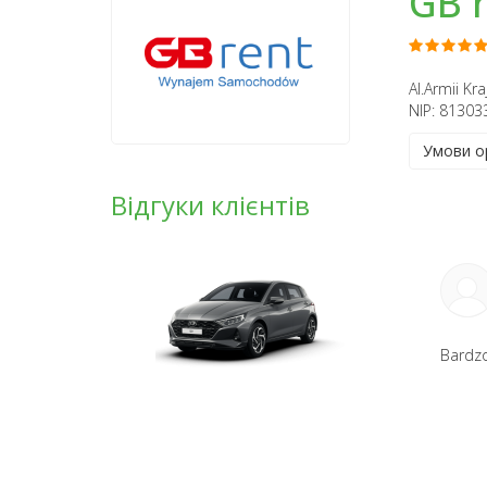
GB 
Al.Armii K
NIP: 81303
Умови о
Відгуки клієнтів
Bardzo