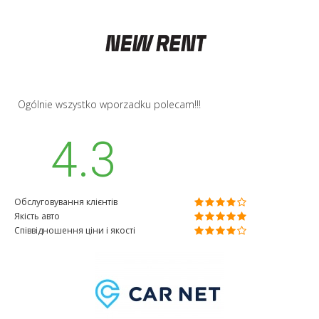
jakości super. Ale obsluga klienta: porazka. A wystarczyło by
zadzwonić na godzinę przed odbiorem, kurtuazyjnie
powiedziec ze auto jest przygotowywane, potwierdzić adres i
godzinę.
Ogólnie wszystko wporzadku polecam!!!
4.3
Обслуговування клієнтів
Якість авто
Співвідношення ціни і якості