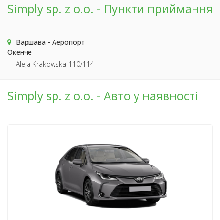
Simply sp. z o.o. - Пункти приймання
Варшава - Аеропорт
Окенче
Aleja Krakowska 110/114
Simply sp. z o.o. - Авто у наявності