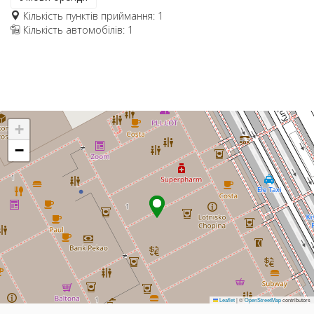
Кількість пунктів приймання: 1
Кількість автомобілів: 1
+
−
Leaflet
|
©
OpenStreetMap
contributors