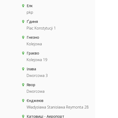
Елк
pkp
Ґдиня
Plac Konstytucji 1
Гнезно
Kolejowa
Граєво
Kolejowa 19
Ілава
Dworcowa 3
Явор
Dworcowa
Єнджеюв
Władysława Stanisława Reymonta 28
Катовиці - Аеропорт