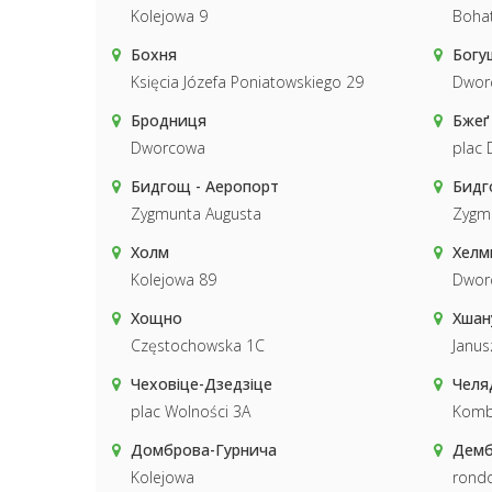
Kolejowa 9
Bohat
Бохня
Богу
Księcia Józefa Poniatowskiego 29
Dwor
Бродниця
Бжеґ
Dworcowa
plac 
Бидгощ - Аеропорт
Бид
Zygmunta Augusta
Zygm
Холм
Хелм
Kolejowa 89
Dwor
Хощно
Хшан
Częstochowska 1C
Janus
Чеховіце-Дзедзіце
Челя
plac Wolności 3A
Komb
Домброва-Гурнича
Дем
Kolejowa
rondo