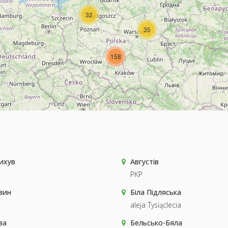
32
35
158
ихув
Августів
PKP
зин
Біла Підляська
aleja Tysiąclecia
ва
Бельсько-Бяла