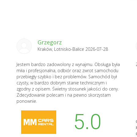
Grzegorz
Kraków, Lotnisko-Balice 2026-07-28
Jestem bardzo zadowolony z wynajmu. Obsługa była
miła i profesjonalna, odbiór oraz zwrot samochodu
przebiegły szybko i bez problemów. Samochód był
czysty, w bardzo dobrym stanie technicznym i
zgodny z opisem. Świetny stosunek jakości do ceny.
Zdecydowanie polecam i na pewno skorzystam
ponownie.
5.0