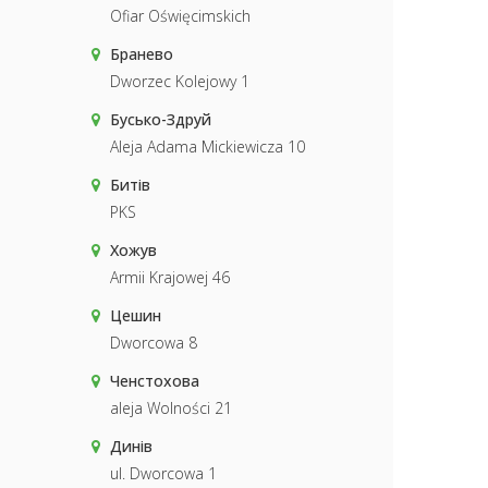
Ofiar Oświęcimskich
Бранево
Dworzec Kolejowy 1
Бусько-Здруй
Aleja Adama Mickiewicza 10
Битів
PKS
Хожув
Armii Krajowej 46
Цешин
Dworcowa 8
Ченстохова
aleja Wolności 21
Динів
ul. Dworcowa 1