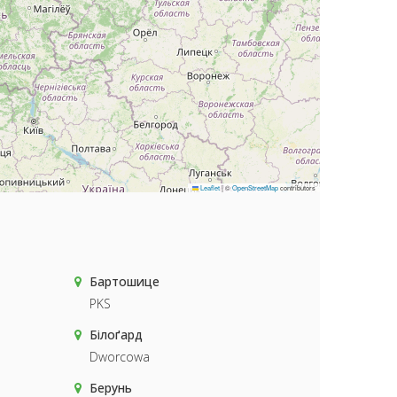
Leaflet
|
©
OpenStreetMap
contributors
Бартошице
PKS
Білоґард
Dworcowa
Берунь