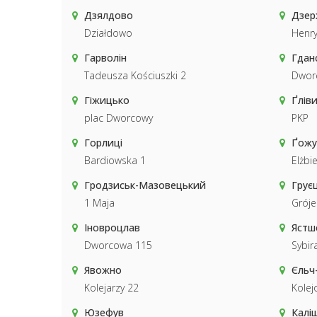
Дзялдово
Дзер
Działdowo
Henry
Гарволін
Гдан
Tadeusza Kościuszki 2
Dwor
Гіжицько
Ґлів
plac Dworcowy
PKP
Горлиці
Ґожу
Bardiowska 1
Elżbi
Гродзиськ-Мазовецький
Грує
1 Maja
Gróje
Іновроцлав
Ястш
Dworcowa 115
Sybir
Явожно
Єльч
Kolejarzy 22
Kolej
Юзефув
Калі