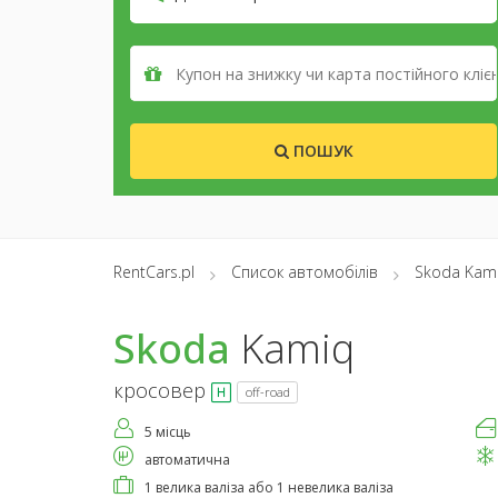
ПОШУК
RentCars.pl
Список автомобілів
Skoda Kam
Skoda
Kamiq
кросовер
off-road
5 місць
автоматична
1 велика валіза або 1 невелика валіза