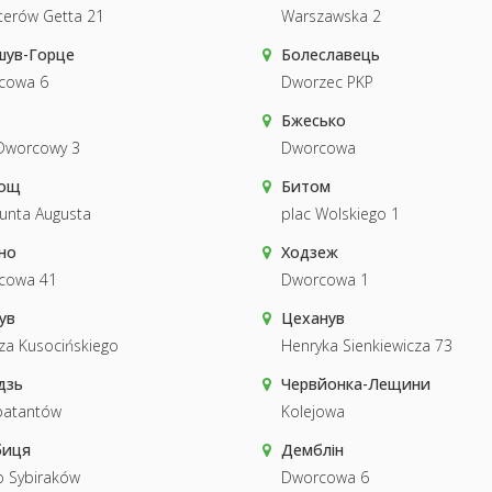
erów Getta 21
Warszawska 2
шув-Горце
Болеславець
cowa 6
Dworzec PKP
Бжесько
Dworcowy 3
Dworcowa
гощ
Битом
unta Augusta
plac Wolskiego 1
но
Ходзеж
cowa 41
Dworcowa 1
ув
Цеханув
za Kusocińskiego
Henryka Sienkiewicza 73
дзь
Червйонка-Лещини
atantów
Kolejowa
биця
Демблін
 Sybiraków
Dworcowa 6