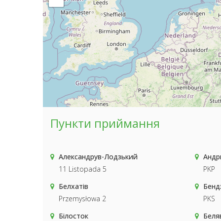
Пункти приймання
Александрув-Лодзький
Андр
11 Listopada 5
PKP
Белхатів
Бенд
Przemysłowa 2
PKS
Білосток
Беля