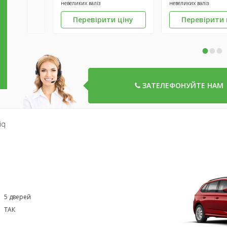
невеликих валіз
невеликих валіз
Перевірити ціну
Перевірити 
•
•
•
ЗАТЕЛЕФОНУЙТЕ НАМ
iq
5 дверей
ТАК