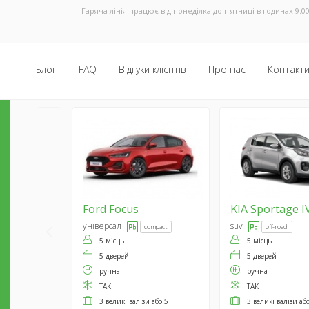
Гаряча лінія працює від понеділка до п'ятниці в годинах 9:00
Блог
FAQ
Відгуки клієнтів
Про нас
Контакт
Ford
Focus
KIA
Sportage I
універсал
suv
compact
off-road
5 місць
5 місць
5 дверей
5 дверей
ручна
ручна
ТАК
ТАК
3 великі валізи або 5
3 великі валізи аб