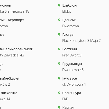
жонюв
Ельблонг
ka Sienkiewicza 18
Elbląg
ськ - Аеропорт
Гданськ
cowa
Dworcowa
ице
Глогув
Plac Konstytucji 3 Maja 2
в-Великопольський
Гостинін
ety Zawackiej 43
Przy Dworcu
ць
Ґрудзьондз
c
Dworcowa 45
ембе-Здруй
Jawczyce
aków 2
ul. Dworcowa 1
-Лясковіце
Єленя Ґура
owa 14
PKP
ш
Карпач