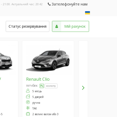
Зателефонуйте нам
 - 21:00. Актуальний час:
20:42
и
Статус резервування
Мій рахунок
V
Renault
Clio
гетчбек
economy
5 місць
5 дверей
ручна
ТАК
о 5
2 великі валізи або 3