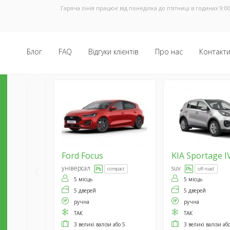
Гаряча лінія працює від понеділка до п'ятниці в годинах 9:00
Блог
FAQ
Відгуки клієнтів
Про нас
Контакт
Ford
Focus
KIA
Sportage I
універсал
suv
compact
off-road
5 місць
5 місць
5 дверей
5 дверей
ручна
ручна
ТАК
ТАК
3 великі валізи або 5
3 великі валізи аб