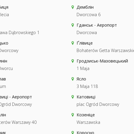
биця
Демблін
lecia
Dworcowa 6
Гданськ - Аеропорт
ława Dąbrowskiego 1
Dworcowa
цько
Ґлівице
 Dworcowy
Bohaterów Getta Warszawski
инін
Гродзиськ-Мазовецький
Dworcu
1 Maja
лав
Ясло
rum
3 Maja 118
виці - Аеропорт
Катовиці
 Ogród Dworcowy
plac Ogród Dworcowy
лін
Козеніце
terów Warszawy 40
Warszawska
ник
Коросно