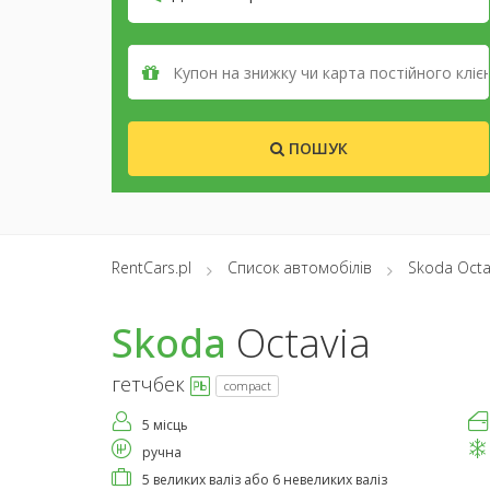
ПОШУК
RentCars.pl
Список автомобілів
Skoda Octa
Skoda
Octavia
гетчбек
compact
5 місць
ручна
5 великих валіз або 6 невеликих валіз