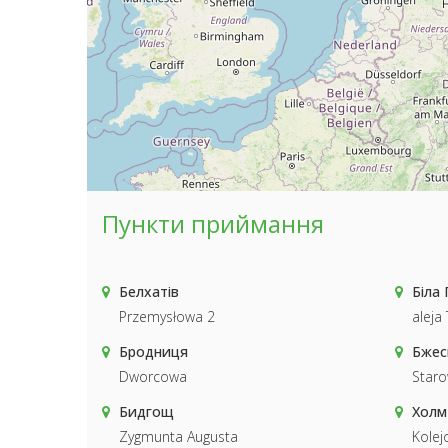
Пункти приймання
Белхатів
Біла 
Przemysłowa 2
aleja 
Бродниця
Бжес
Dworcowa
Staro
Бидгощ
Холм
Zygmunta Augusta
Kolej