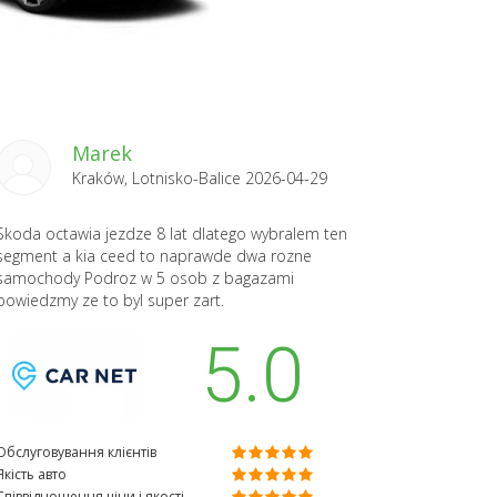
Marek
Kraków, Lotnisko-Balice 2026-04-29
Skoda octawia jezdze 8 lat dlatego wybralem ten
segment a kia ceed to naprawde dwa rozne
samochody Podroz w 5 osob z bagazami
powiedzmy ze to byl super zart.
5.0
Обслуговування клієнтів
Якість авто
Співвідношення ціни і якості