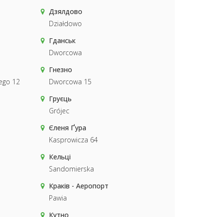
Дзялдово
Działdowo
Гданськ
Dworcowa
Гнезно
ego 12
Dworcowa 15
Груєць
Grójec
Єленя Ґура
Kasprowicza 64
Кельці
Sandomierska
Краків - Аеропорт
Pawia
Кутно