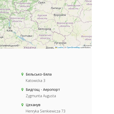
Leaflet
|
©
OpenStreetMap
contributors
Бельсько-Бяла
Katowicka 3
Бидгощ - Аеропорт
Zygmunta Augusta
Цеханув
Henryka Sienkiewicza 73