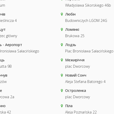
rum
Władysława Sikorskiego 46b
чів
Любін
eślnicza 4
Budowniczych LGOM 24G
цут
Ломянкі
zec główny
Brukowa 25
ь - Аеропорт
Лодзь
Bronisława Sałacińskiego
Plac Bronisława Sałacińskiego
ць
Межиріччя
utta 9B
plac Dworcowy
нчув
Новий Сонч
czów
Aleja Stefana Batorego 4
е
Остроленка
ycowa 2a
plac Dworcowy
чно
Піла
ska 42
Aleja Poznańska 22