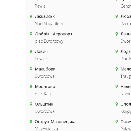
Pawia
Cent
Лежайськ
Люба
Nad Stojadłem
Rzemi
Люблін - Аеропорт
Лань
plac Dworcowy
Dwor
Лович
Лодз
Łowicz
Plac 
Мальборк
Меле
Dworcowa
Traug
Мронгово
Нале
plac Kajki
Nałę
Ольштин
Опол
Dworcowa
Księż
Острув-Мазовецька
Пясе
Mazowiecka
Puław