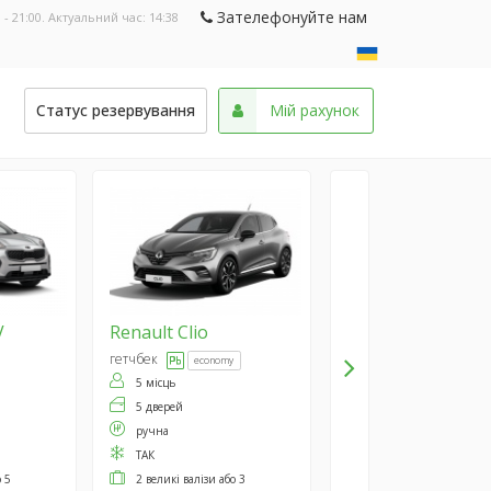
Зателефонуйте нам
 - 21:00. Актуальний час:
14:38
и
Статус резервування
Мій рахунок
V
Renault
Clio
гетчбек
economy
5 місць
5 дверей
ручна
ТАК
о 5
2 великі валізи або 3