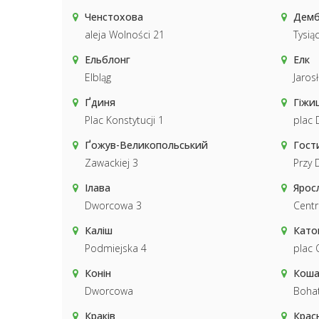
Ченстохова
Дем
aleja Wolności 21
Tysiąc
Ельблонг
Елк
Elbląg
Jaros
Ґдиня
Гіжи
Plac Konstytucji 1
plac
Ґожув-Великопольський
Гост
Zawackiej 3
Przy 
Ілава
Ярос
Dworcowa 3
Cent
Каліш
Като
Podmiejska 4
plac
Конін
Коша
Dworcowa
Boha
Краків
Крас