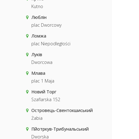
Kutno
Люблін
plac Dworcowy
Ломжа
plac Niepodległości
Луків
Dworcowa
Млава
plac 1 Maja
Новий Торг
Szaflarska 152
Островець-Свентокшиський
Żabia
Пйотркув-Трибунальський
Dworska