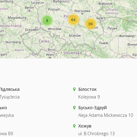
64
8
39
Підляська
Білосток
Tysiąclecia
Kolejowa 9
ько
Бусько-Здруй
wiejska
Aleja Adama Mickiewicza 10
Хожув
owa 89
ul. B.Chrobrego 13