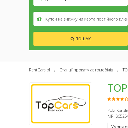
ПОШУК
RentCars.pl
Станції прокату автомобілів
TO
TOP
Pola Karol
NIP: 86525
Умови о