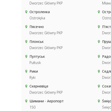
Dworzec Główny PKP
Mław
Остроленка
Остр
Ostrołęka
Ostro
Пясечно
П'яст
Dworzec Główny PKP
Dwor
Плонськ
Пруш
Dworzec Główny PKP
Dwor
Пултуськ
Радо
Pułtusk
Dwor
Рики
Седл
Ryki
Dwor
Скерневіце
Соха
Dworzec Główny PKP
Dwor
Шимани - Аеропорт
Święc
150
Święc