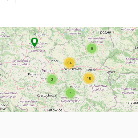
6
34
16
3
4
я