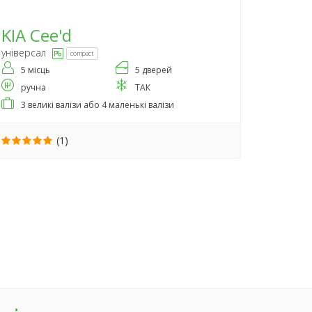
KIA
Cee'd
універсал
compact
5 місць
5 дверей
ручна
ТАК
3 великі валізи або 4 маленькі валізи
(1)