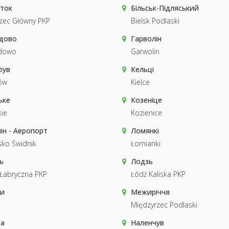
сток
Більськ-Підляський
zec Główny PKP
Bielsk Podlaski
дово
Гарволін
łdowo
Garwolin
фув
Кельці
ów
Kielce
ьке
Козеніце
ie
Kozienice
ін - Аеропорт
Ломянкі
sko Świdnik
Łomianki
ь
Лодзь
Łabryczna PKP
Łódź Kaliska PKP
и
Межиріччя
Międzyrzec Podlaski
а
Наленчув