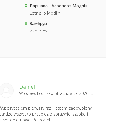
Варшава - Аеропорт Модлін
Lotnisko Modlin
Замбрув
Zambrów
Daniel
Wrocław, Lotnisko-Strachowice 2026-01-22
Wypozyczalem pierwszy raz i jestem zadowolony
bardzo wszystko przebiegło sprawnie, szybko i
bezproblemowo. Polecam!