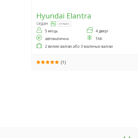
Hyundai
Elantra
седан
compact
5 місць
4 двері
автоматична
ТАК
2 великі валізи або 3 маленькі валізи
(1)