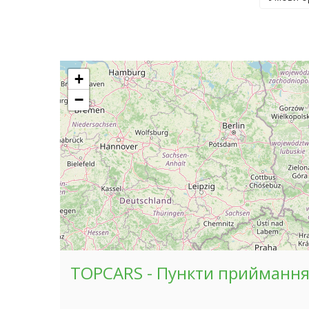
+
−
TOPCARS - Пункти прийманн