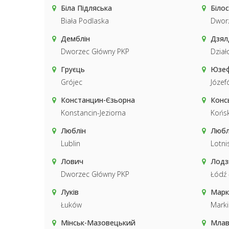
Біла Підляська
Біло
Biała Podlaska
Dwor
Демблін
Дзял
Dworzec Główny PKP
Dzia
Груєць
Юзе
Grójec
Józef
Констанцин-Єзьорна
Конс
Konstancin-Jeziorna
Końsk
Люблін
Любл
Lublin
Lotni
Лович
Лодз
Dworzec Główny PKP
Łódź 
Луків
Марк
Łuków
Marki
Мінськ-Мазовецький
Млав