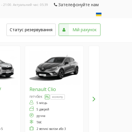
Зателефонуйте нам
 - 21:00. Актуальний час:
05:39
и
Статус резервування
Мій рахунок
V
Renault
Clio
гетчбек
economy
5 місць
5 дверей
ручна
ТАК
о 5
2 великі валізи або 3