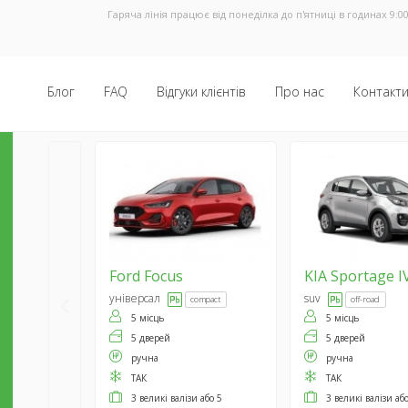
Гаряча лінія працює від понеділка до п'ятниці в годинах 9:00
Блог
FAQ
Відгуки клієнтів
Про нас
Контакт
Ford
Focus
KIA
Sportage I
універсал
suv
compact
off-road
5 місць
5 місць
5 дверей
5 дверей
ручна
ручна
ТАК
ТАК
3 великі валізи або 5
3 великі валізи аб