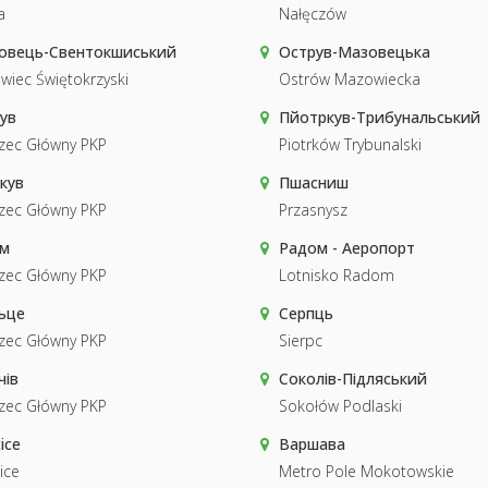
a
Nałęczów
овець-Свентокшиський
Острув-Мазовецька
wiec Świętokrzyski
Ostrów Mazowiecka
ув
Пйотркув-Трибунальський
zec Główny PKP
Piotrków Trybunalski
кув
Пшасниш
zec Główny PKP
Przasnysz
м
Радом - Аеропорт
zec Główny PKP
Lotnisko Radom
ьце
Серпць
zec Główny PKP
Sierpc
чів
Соколів-Підляський
zec Główny PKP
Sokołów Podlaski
ice
Варшава
ice
Metro Pole Mokotowskie