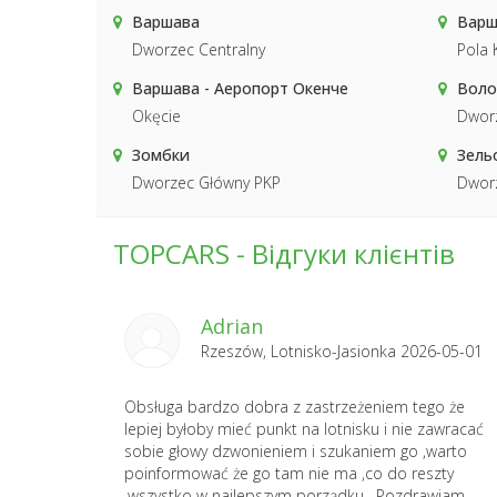
Варшава
Варш
Dworzec Centralny
Pola 
Варшава - Аеропорт Окенче
Воло
Okęcie
Dwor
Зомбки
Зель
Dworzec Główny PKP
Dwor
TOPCARS - Відгуки клієнтів
Adrian
Rzeszów, Lotnisko-Jasionka 2026-05-01
Obsługa bardzo dobra z zastrzeżeniem tego że
lepiej byłoby mieć punkt na lotnisku i nie zawracać
sobie głowy dzwonieniem i szukaniem go ,warto
poinformować że go tam nie ma ,co do reszty
,wszystko w najlepszym porządku . Pozdrawiam