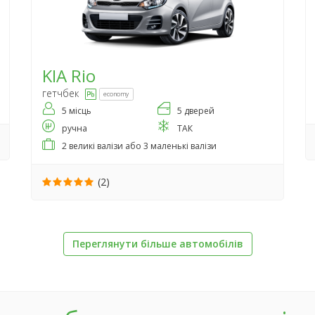
KIA
Rio
гетчбек
economy
5 місць
5 дверей
ручна
ТАК
2 великі валізи або 3 маленькі валізи
(2)
Переглянути більше автомобілів