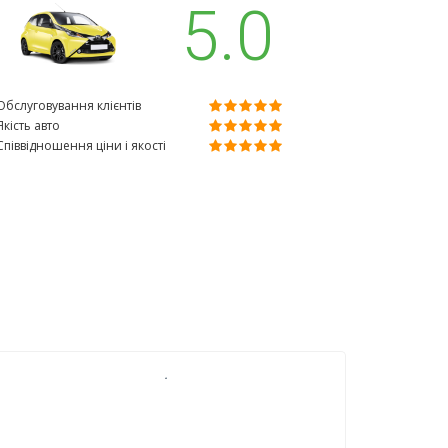
5.0
Обслуговування клієнтів
Якість авто
Співвідношення ціни і якості