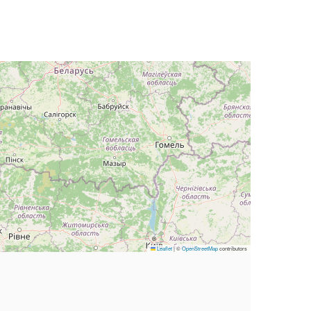
Leaflet
|
©
OpenStreetMap
contributors