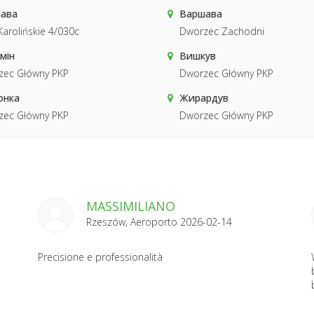
ава
Варшава
Karolińskie 4/030c
Dworzec Zachodni
мін
Вишкув
zec Główny PKP
Dworzec Główny PKP
онка
Жирардув
zec Główny PKP
Dworzec Główny PKP
MASSIMILIANO
Rzeszów, Aeroporto 2026-02-14
Precisione e professionalità