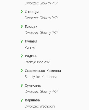
Dworzec Główny PKP
Отвоцьк
Dworzec Główny PKP
Плоцьк
Dworzec Główny PKP
Пулави
Puławy
Радинь
Radzyń Podlaski
Скаржисько-Каменна
Skarżysko-Kamienna
Сулеювек
Dworzec Główny PKP
Варшава
Dworzec Wschodni