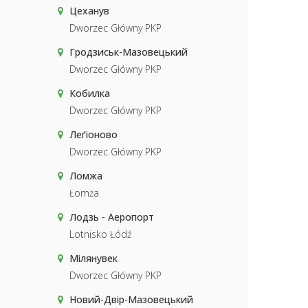
Цеханув
Dworzec Główny PKP
Гродзиськ-Мазовецький
Dworzec Główny PKP
Кобилка
Dworzec Główny PKP
Леґіоново
Dworzec Główny PKP
Ломжа
Łomża
Лодзь - Аеропорт
Lotnisko Łódź
Мілянувек
Dworzec Główny PKP
Новий-Двір-Мазовецький