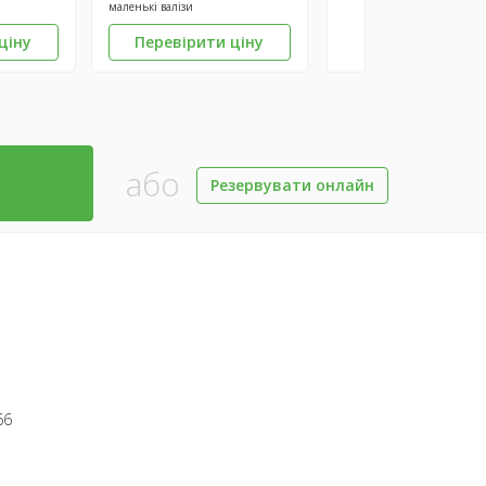
маленькі валізи
ціну
Перевірити ціну
або
Резервувати онлайн
66