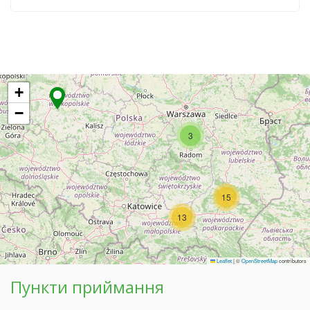
+
−
3
15
13
Leaflet
|
©
OpenStreetMap
contributors
Пункти приймання