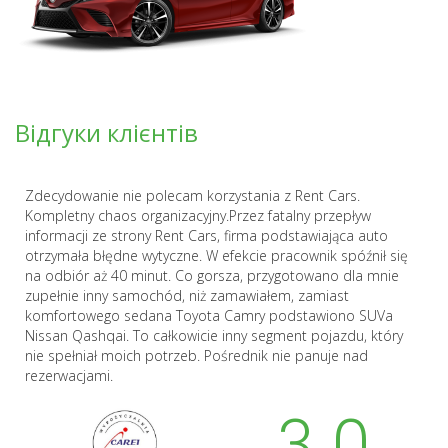
Відгуки клієнтів
Zdecydowanie nie polecam korzystania z Rent Cars.
Kompletny chaos organizacyjny.Przez fatalny przepływ
informacji ze strony Rent Cars, firma podstawiająca auto
otrzymała błędne wytyczne. W efekcie pracownik spóźnił się
na odbiór aż 40 minut. Co gorsza, przygotowano dla mnie
zupełnie inny samochód, niż zamawiałem, zamiast
komfortowego sedana Toyota Camry podstawiono SUVa
Nissan Qashqai. To całkowicie inny segment pojazdu, który
nie spełniał moich potrzeb. Pośrednik nie panuje nad
rezerwacjami.
3.0