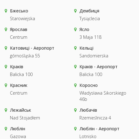
Бжесько
Дембиця
Starowiejska
Tysiąclecia
Ярослав
Ясло
Centrum
3 Maja 118
Катовиці - Аеропорт
Кельці
górnośląska 55
Sandomierska
Краків
Краків - Аеропорт
Balicka 100
Balicka 100
Красник
Коросно
Centrum
Władysława Sikorskiego
46b
Лежайськ
Любачів
Nad Stojadłem
Rzemieślnicza 4
Люблін
Люблін - Аеропорт
Gazowa
Lotnisko