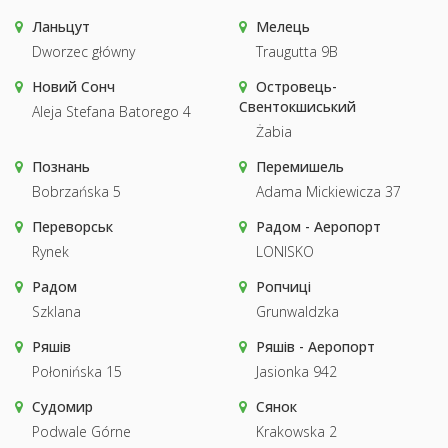
Ланьцут
Мелець
Dworzec główny
Traugutta 9B
Новий Сонч
Островець-
Свентокшиський
Aleja Stefana Batorego 4
Żabia
Познань
Перемишель
Bobrzańska 5
Adama Mickiewicza 37
Переворськ
Радом - Аеропорт
Rynek
LONISKO
Радом
Ропчиці
Szklana
Grunwaldzka
Ряшів
Ряшів - Аеропорт
Połonińska 15
Jasionka 942
Судомир
Сянок
Podwale Górne
Krakowska 2