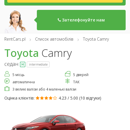
Зателефонуйте нам
RentCars.pl
Список автомобілів
Toyota Camry
Toyota
Camry
седан
intermediate
5 місць
5 дверей
автоматична
ТАК
3 великі валізи або 4 маленькі валізи
Оцінка клієнтів:
4.23 / 5.00 (
10 відгуки
)