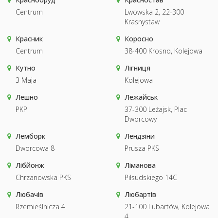
Centrum
Lwowska 2, 22-300
Krasnystaw
Красник
Коросно
Centrum
38-400 Krosno, Kolejowa
Кутно
Лігниця
3 Maja
Kolejowa
Лешно
Лежайськ
PKP
37-300 Leżajsk, Plac
Dworcowy
Лемборк
Лендзіни
Dworcowa 8
Prusza PKS
Лібйонж
Ліманова
Chrzanowska PKS
Piłsudskiego 14C
Любачів
Любартів
Rzemieślnicza 4
21-100 Lubartów, Kolejowa
4