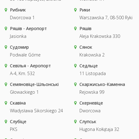
Рибник
Рики
Dworcowa 1
Warszawska 7, 08-500 Ryki
Ряшів - Аеропорт
Ряшів
Jasionka
Aleja Krakowska 330
Судомир
Сянок
Podwale Górne
Krakowska 2
Севілья - Аеропорт
Седльце
A-4, Km. 532
11 Listopada
Семяновіце-Шльонські
Скаржисько-Каменна
Głowackiego 1
Rejowska 99
Скавіна
Скерневіце
Władysława Sikorskiego 24
Dworcowa
Слубіце
Слупськ
PKS
Hugona Kołłątaja 32