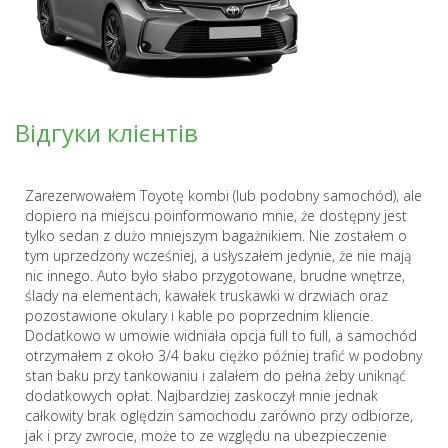
Відгуки клієнтів
Zarezerwowałem Toyotę kombi (lub podobny samochód), ale
dopiero na miejscu poinformowano mnie, że dostępny jest
tylko sedan z dużo mniejszym bagażnikiem. Nie zostałem o
tym uprzedzony wcześniej, a usłyszałem jedynie, że nie mają
nic innego. Auto było słabo przygotowane, brudne wnętrze,
ślady na elementach, kawałek truskawki w drzwiach oraz
pozostawione okulary i kable po poprzednim kliencie.
Dodatkowo w umowie widniała opcja full to full, a samochód
otrzymałem z około 3/4 baku ciężko później trafić w podobny
stan baku przy tankowaniu i zalałem do pełna żeby uniknąć
dodatkowych opłat. Najbardziej zaskoczył mnie jednak
całkowity brak oględzin samochodu zarówno przy odbiorze,
jak i przy zwrocie, może to ze względu na ubezpieczenie