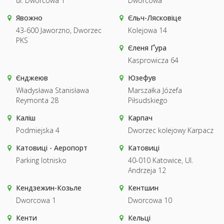
ul. Dworcowa 1
Dworcowa
Явожно
Єльч-Лясковіце
43-600 Jaworzno, Dworzec
Kolejowa 14
PKS
Єленя Ґура
Kasprowicza 64
Єнджеюв
Юзефув
Władysława Stanisława
Marszałka Józefa
Reymonta 28
Piłsudskiego
Каліш
Карпач
Podmiejska 4
Dworzec kolejowy Karpacz
Катовиці - Аеропорт
Катовиці
Parking lotnisko
40-010 Katowice, Ul.
Andrzeja 12
Кендзежин-Козьле
Кентшин
Dworcowa 1
Dworcowa 10
Кенти
Кельці