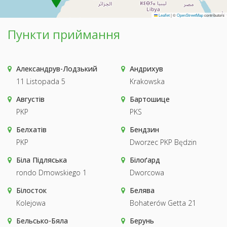
Leaflet
|
©
OpenStreetMap
contributors
Пункти приймання
Александрув-Лодзький
Андрихув
11 Listopada 5
Krakowska
Августів
Бартошице
PKP
PKS
Белхатів
Бендзин
PKP
Dworzec PKP Będzin
Біла Підляська
Білоґард
rondo Dmowskiego 1
Dworcowa
Білосток
Белява
Kolejowa
Bohaterów Getta 21
Бельсько-Бяла
Берунь