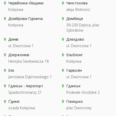
Червйонка-Лещини
Ченстохова
Kolejowa
aleja Wolności
Домброва-Гурнича
Дембиця
Kolejowa
39-200 Dębica, plac
Sybiraków
Динів
Дзялдово
ul. Dworcowa 1
ul. Dworcowa 1
Дзержонюв
Ельблонг
Henryka Sienkiewicza 18
Kolejowa
Елк
Гарволін
Jarosława Dąbrowskiego 1
ul. Dworcowa 1
Гданськ - Аеропорт
Гданськ
Spadochroniarzy 21
Podwale Grodzkie 2
Ґдиня
Гіжицько
osada Kolejowa
plac Dworcowy