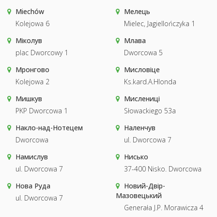
Miechów
Мелець
Kolejowa 6
Mielec, Jagiellończyka 1
Міколув
Млава
plac Dworcowy 1
Dworcowa 5
Мронгово
Мисловіце
Kolejowa 2
Ks.kard.A.Hlonda
Мишкув
Мислениці
PKP Dworcowa 1
Słowackiego 53a
Накло-над-Нотецем
Наленчув
Dworcowa
ul. Dworcowa 7
Намислув
Нисько
ul. Dworcowa 7
37-400 Nisko. Dworcowa
Нова Руда
Новий-Двір-
Мазовецький
ul. Dworcowa 7
Generała J.P. Morawicza 4