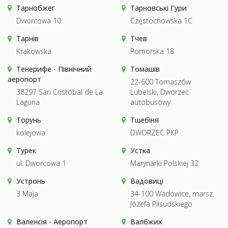
Тарнобжег
Тарновські Гури
Dworcowa 10
Częstochowska 1C
Тарнів
Тчев
Krakowska
Pomorska 18
Тенерифе - Північний
Томашів
аеропорт
22-600 Tomaszów
38297 San Cristóbal de La
Lubelski, Dworzec
Laguna
autobusowy
Торунь
Тшебіня
kolejowa
DWORZEC PKP
Турек
Устка
ul. Dworcowa 1
Marynarki Polskiej 32
Устронь
Вадовиці
3 Maja
34-100 Wadowice, marsz.
Józefa Piłsudskiego
Валенсія - Аеропорт
Валбжих