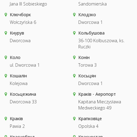
Jana III Sobieskiego
Sandomierska
Ключборк
Клодзко
Wołczyńska 6
Dworcowa 1
Кнурув
Кольбушова
Dworcowa
36-100 Kolbuszowa, ks.
Ruczki
Коло
Конін
ul. Dworcowa 1
Torowa 3
Кошалін
Косьцян
Kolejowa
Dworcowa 1
Косьцежина
Краків - Аеропорт
Dworcowa 33
Kapitana Mieczysława
Medweckiego 49
Краків
Крапковіце
Pawia 2
Opolska 4
Краснобруд
Красностав