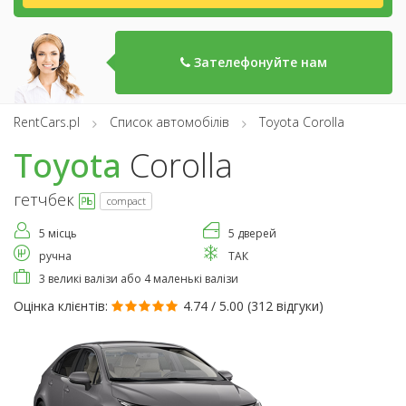
Зателефонуйте нам
RentCars.pl
Список автомобілів
Toyota Corolla
Toyota
Corolla
гетчбек
compact
5 місць
5 дверей
ручна
ТАК
3 великі валізи або 4 маленькі валізи
Оцінка клієнтів:
4.74 / 5.00 (
312 відгуки
)