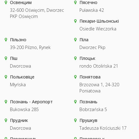
Освенцим
Пясечно
32-600 Oświęcim, Dworzec
Puławska 42
PKP Oświęcim
Пекари-Шльонські
Osiedle Wieczorka
Пільзно
Піла
39-200 Pilzno, Rynek
Dworzec Pkp
Піш
Плоцьк
Dworcowa
rondo Otolińska 21
Польковіце
Понятова
Młyńska
Brzozowa 1, 24-320
Poniatowa
Познань - Аеропорт
Познань
Bukowska 285
Bobrzańska 5
Прудник
Прушкув
Dworcowa
Tadeusza Kościuszki 17
Перемишель
Переворськ