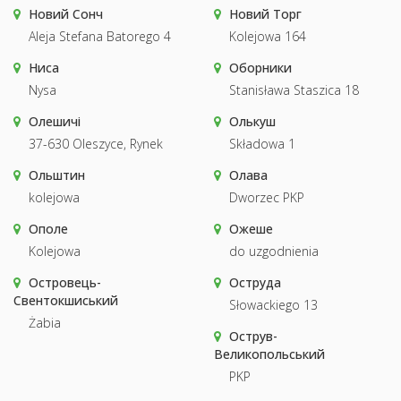
Новий Сонч
Новий Торг
Aleja Stefana Batorego 4
Kolejowa 164
Ниса
Оборники
Nysa
Stanisława Staszica 18
Олешичі
Олькуш
37-630 Oleszyce, Rynek
Składowa 1
Ольштин
Олава
kolejowa
Dworzec PKP
Ополе
Ожеше
Kolejowa
do uzgodnienia
Островець-
Оструда
Свентокшиський
Słowackiego 13
Żabia
Острув-
Великопольський
PKP