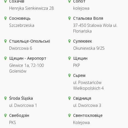
Сохачів
Сопот
Henryka Sienkiewicza 28
kolejowa
Сосновець
Стальова Воля
Szczebrzeska
37-450 Stalowa Wola ul.
Floriańska
Стшельце-Опольські
Сулеювек
Dworcowa 6
Okuniewska 9/25
Щецин - Аеропорт
Щецин
Glewice 1a, 72-100
PKP
Goleniów
Сьрем
ul. Powstańców
Wielkopolskich 4
Środa Śląska
Свідниця
ul. Dworcowa 1
ul. Dworcowa 3
Свебодзін
Свентохловіце
PKS
Kolejowa