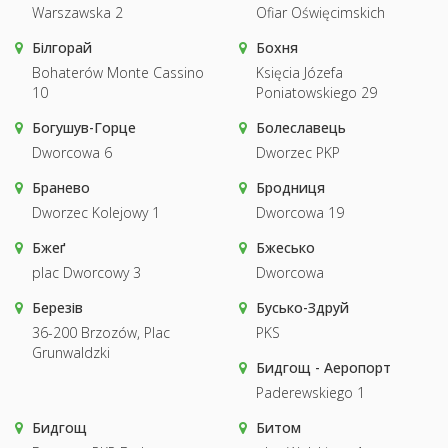
Warszawska 2
Ofiar Oświęcimskich
Білгорай
Бохня
Bohaterów Monte Cassino
Księcia Józefa
10
Poniatowskiego 29
Богушув-Горце
Болеславець
Dworcowa 6
Dworzec PKP
Бранево
Бродниця
Dworzec Kolejowy 1
Dworcowa 19
Бжеґ
Бжесько
plac Dworcowy 3
Dworcowa
Березів
Бусько-Здруй
36-200 Brzozów, Plac
PKS
Grunwaldzki
Бидгощ - Аеропорт
Paderewskiego 1
Бидгощ
Битом