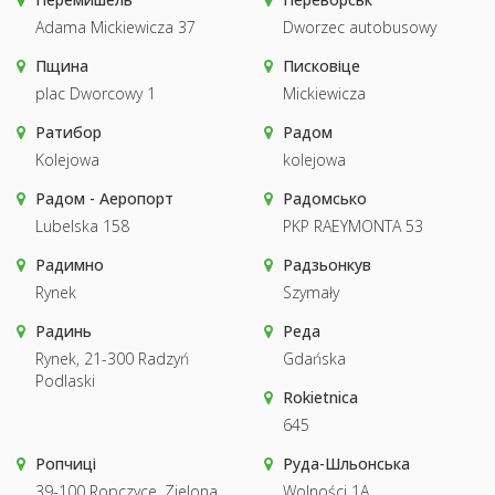
Adama Mickiewicza 37
Dworzec autobusowy
Пщина
Писковіце
plac Dworcowy 1
Mickiewicza
Ратибор
Радом
Kolejowa
kolejowa
Радом - Аеропорт
Радомсько
Lubelska 158
PKP RAEYMONTA 53
Радимно
Радзьонкув
Rynek
Szymały
Радинь
Реда
Rynek, 21-300 Radzyń
Gdańska
Podlaski
Rokietnica
645
Ропчиці
Руда-Шльонська
39-100 Ropczyce, Zielona
Wolności 1A