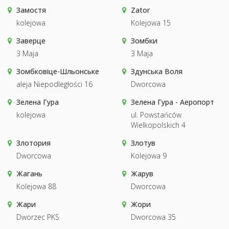
Замостя
Zator
kolejowa
Kolejowa 15
Заверце
Зомбки
3 Maja
3 Maja
Зомбковіце-Шльонське
Здунська Воля
aleja Niepodległości 16
Dworcowa
Зелена Гура
Зелена Гура - Аеропорт
kolejowa
ul. Powstańców
Wielkopolskich 4
Злотория
Злотув
Dworcowa
Kolejowa 9
Жагань
Жарув
Kolejowa 88
Dworcowa
Жари
Жори
Dworzec PKS
Dworcowa 35