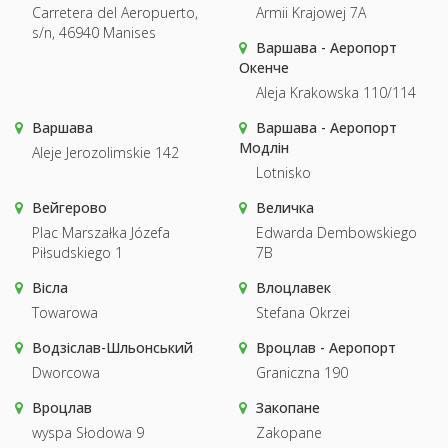
Carretera del Aeropuerto,
Armii Krajowej 7A
s/n, 46940 Manises
Варшава - Аеропорт
Окенче
Aleja Krakowska 110/114
Варшава
Варшава - Аеропорт
Модлін
Aleje Jerozolimskie 142
Lotnisko
Вейгерово
Величка
Plac Marszałka Józefa
Edwarda Dembowskiego
Piłsudskiego 1
7B
Вісла
Влоцлавек
Towarowa
Stefana Okrzei
Водзіслав-Шльонський
Вроцлав - Аеропорт
Dworcowa
Graniczna 190
Вроцлав
Закопане
wyspa Słodowa 9
Zakopane