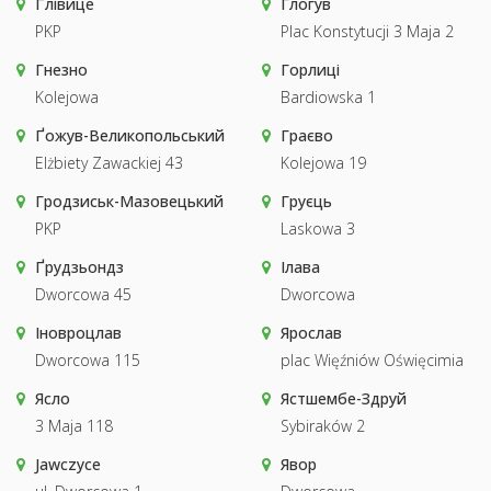
Ґлівице
Глогув
PKP
Plac Konstytucji 3 Maja 2
Гнезно
Горлиці
Kolejowa
Bardiowska 1
Ґожув-Великопольський
Граєво
Elżbiety Zawackiej 43
Kolejowa 19
Гродзиськ-Мазовецький
Груєць
PKP
Laskowa 3
Ґрудзьондз
Ілава
Dworcowa 45
Dworcowa
Іновроцлав
Ярослав
Dworcowa 115
plac Więźniów Oświęcimia
Ясло
Ястшембе-Здруй
3 Maja 118
Sybiraków 2
Jawczyce
Явор