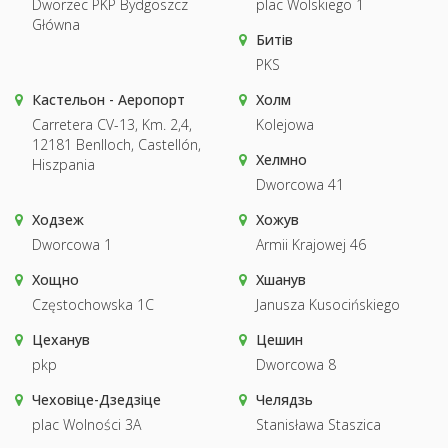
Dworzec PKP Bydgoszcz
plac Wolskiego 1
Główna
Битів
PKS
Кастельон - Аеропорт
Холм
Carretera CV-13, Km. 2,4,
Kolejowa
12181 Benlloch, Castellón,
Хелмно
Hiszpania
Dworcowa 41
Ходзеж
Хожув
Dworcowa 1
Armii Krajowej 46
Хощно
Хшанув
Częstochowska 1C
Janusza Kusocińskiego
Цеханув
Цешин
pkp
Dworcowa 8
Чеховіце-Дзедзіце
Челядзь
plac Wolności 3A
Stanisława Staszica