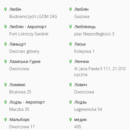
Любін
Люблін
Budowniczych LGOM 24G
Gazowa
Люблін - Аеропорт
Люблінець
Port Lotniczy Świdnik
plac Niepodległości 3
Ланьцут
Ласьк
Dworzec główny
Kolejowa 1
Лазиська-Гурне
Ленчна
Dworcowa
Al. Jana Pawła II 111, 21-010
Łęczna
Ломянкі
Лович
Brukowa 25
Dworcowa
Лодзь - Аеропорт
Лодзь
Maczka 35
Łagiewnicka 54
Мальборк
медик
Dworcowa 17
405