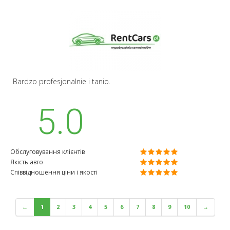
Bardzo profesjonalnie i tanio.
5.0
Обслуговування клієнтів
Якість авто
Співвідношення ціни і якості
←
1
2
3
4
5
6
7
8
9
10
→