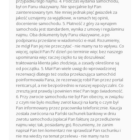
przypadku tego najmu. 4. Podczas wydania samochodu,
był on Panu okazywany. Nie specjalnie był Pan
zainteresowany tym. Nie mniej jednak pięć gwiazdek za
jakość uznajemy za wyjątkowe, w ramach tej opinii,
docenienie samochodu. 5. Płatność z góry za wynajem
samochodu jest standardem, wynika z umowy i regulaminu
najmu. Oba dokumenty były Panu okazywane, a po
podpisaniu przesłane w wiadomości e-mail. Rozumiemy,
że mógł Pan jej nie przeczytać - nie mamy na to wpływu. Co
więcej, opłacił Pan FV dzień po terminie więc bez naszego
upominania więc raczej ciężko tu się doszukiwać
traktowania klienta jako złodzieja, a zasady określone są
od początku. 5. Miał Pan wiele uwag do wprowadzonej
rezerwacji dlatego też osoba przekazująca samochód
poinformowała Pana, że rezerwację robił Pan przez portal
rentcars.pl, a nie bezpośrednio w naszej wypożyczalni. Co
zresztą jest prawdą i powinien mieć Pan tego świadomość.
6. Przy zwrocie samochodu nie był Pan obecny, w związku
z czym nie było możliwy zwrot kaucji na kartę o czym był
Pan informowany przez pracownika telefonicznie. Kaucja
została zwrócona na Pański rachunek bankowy w dniu
zwrotu samochodu (opłacał Pan fakturę za przedłużenie
najmu więc tak, posiadamy go). Rozumiemy, że zanim
napisał Pan ten komentarz nie sprawdzał Pan rachunku i
nie ma wiedzy na temat przelewu - nie mamy na to