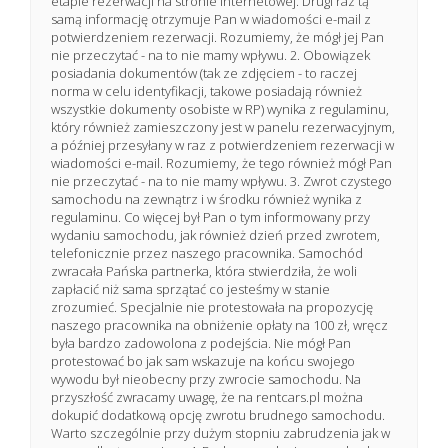
etapie rezerwacji na stronie internetowej. Drugi raz tą
pierwszym wynajmie - ale to przedłużenie o dwa dni. Osoba
samą informację otrzymuje Pan w wiadomości e-mail z
przekazująca (kobieta) - kiedy jej powiedziałem o tych
potwierdzeniem rezerwacji. Rozumiemy, że mógł jej Pan
uchybieniach powiedziała: to nie my, to Ci w biurze. Wniosek:
nie przeczytać - na to nie mamy wpływu. 2. Obowiązek
nie mam w sobie chęci do Was wrócić czy polecić. Nikt się
posiadania dokumentów (tak ze zdjęciem - to raczej
jeszcze ze mną nie skontaktował w sprawie zwrotu 100 PLN
norma w celu identyfikacji, takowe posiadają również
(przy odbiore mnie nie było z kartą). Ciekaw jestem, czy
wszystkie dokumenty osobiste w RP) wynika z regulaminu,
ktokolwiek mi na to odpowie... mój telefon: 512 079 789
który również zamieszczony jest w panelu rezerwacyjnym,
Krzysztof Sarnecki
a później przesyłany w raz z potwierdzeniem rezerwacji w
wiadomości e-mail. Rozumiemy, że tego również mógł Pan
nie przeczytać - na to nie mamy wpływu. 3. Zwrot czystego
samochodu na zewnątrz i w środku również wynika z
regulaminu. Co więcej był Pan o tym informowany przy
wydaniu samochodu, jak również dzień przed zwrotem,
telefonicznie przez naszego pracownika. Samochód
zwracała Pańska partnerka, która stwierdziła, że woli
zapłacić niż sama sprzątać co jesteśmy w stanie
zrozumieć. Specjalnie nie protestowała na propozycję
naszego pracownika na obniżenie opłaty na 100 zł, wręcz
była bardzo zadowolona z podejścia. Nie mógł Pan
protestować bo jak sam wskazuje na końcu swojego
wywodu był nieobecny przy zwrocie samochodu. Na
przyszłość zwracamy uwagę, że na rentcars.pl można
dokupić dodatkową opcję zwrotu brudnego samochodu.
Warto szczególnie przy dużym stopniu zabrudzenia jak w