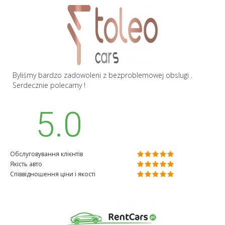
Byliśmy bardzo zadowoleni z bezproblemowej obslugi .
Serdecznie polecamy !
5.0
Обслуговування клієнтів
Якість авто
Співвідношення ціни і якості