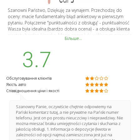
Szanowni Państwo, Dziękuję za wynajem. Przechodzę do
oceny: macie fundamentalny błąd ankietowy w pierwszym
pytaniu. Połączenie "punktualności z obsługą' - punktualność
Wasza była idealna (bardzo dobra ocena) - a obsługa klienta
niestety bardzo kiepska. Macie spore luki w Waszym procesie
Більше...
komunikacji z klientem - plus reakcja osoby wynajmującej
samochód bezpośrednio (która reprezentowała firmę przy
3.7
przekazaniu samochodu) bardzo mierna. W procesie
rozmowy "wynajmowej" - nie przekazano mi że: jest depozyt
200, nie przekazano mi, e potrzebne są dwa dokumenty ze
zdjęciem (swoją drogą to też kiepski wymóg, ale o.k. - nie
Обслуговування клієнтів
poinformowano mnie, że samochód ma być umyty (a jedynie
Якість авто
posprzątany) - gdzie przekonany byłem, że zewnętrze i tak
Співвідношення ціни і якості
jest myte przez Was przed przekazaniem komuś innemu
(rozumiem ekstremalny brud...). W czasie przekazania osoba
przekazująca nie przeszła ze mną dookoła samochodu abym
Szanowny Panie, oczywiście chętnie odpowiemy na
upewnił się, że wszystko w nim jest w idealnym stanie. Po
Pański komentarz tutaj, a nie prywatne na Pański numer
czym dowiedziałem się, że umycie samochodu będzie
telefonu. Jest on po prostu nieuczciwy i nieprawdziwy. Nie
kosztować 200 PLN - a kiedy zaprotestowaliśmy - przyszła
można mieszać braku umiejętności czytania i słuchania z
zgoda na 100. Przy przedłużeniu zażądaliście opłatę z góry...
jakością obsługi. 1. Informacja o depozycje (kwota w
zależności od opcji najmu) zamieszczona jest już na
to traktowanie klienta jak złodzieja - rozumiem przy