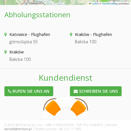
Leaflet
|
©
OpenStreetMap
contributors
Abholungsstationen
Katowice - Flughafen
Kraków - Flughafen
górnośląska 55
Balicka 100
Kraków
Balicka 100
Kundendienst
RUFEN SIE UNS AN
SCHREIBEN SIE UNS
© 2026 RentCars.pl sp. z o.o. | KRS nr 0000447909 | NIP 792-22-88-823 | Kontakt:
kontakt@rentcars.pl
| Telefonnummer: +48 222 111 885