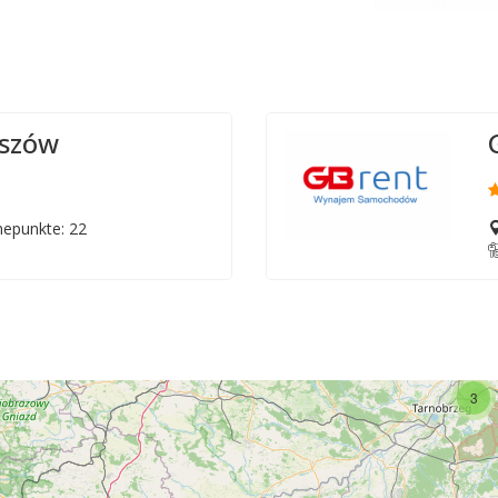
eszów
epunkte: 22
3