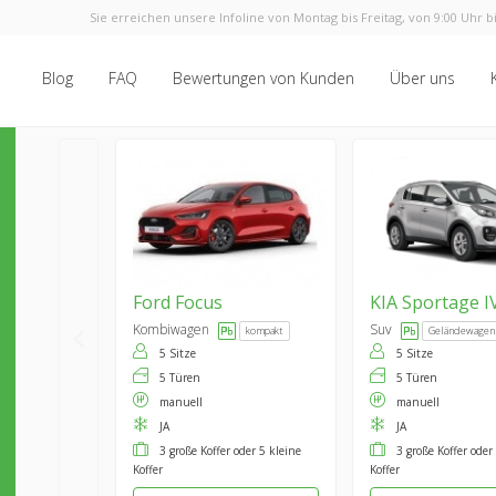
Sie erreichen unsere Infoline von Montag bis Freitag, von 9:00 Uhr bi
Blog
FAQ
Bewertungen von Kunden
Über uns
Ford
Focus
KIA
Sportage I
Kombiwagen
Suv
kompakt
Geländewagen
5 Sitze
5 Sitze
5 Türen
5 Türen
manuell
manuell
JA
JA
3 große Koffer oder 5 kleine
3 große Koffer oder
Koffer
Koffer