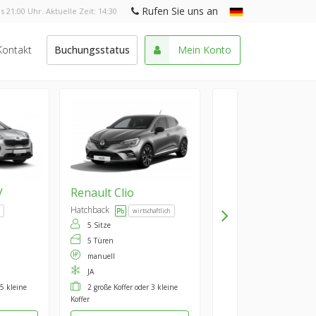
Rufen Sie uns an
s 21:00 Uhr. Aktuelle Zeit:
14:30
Kontakt
Buchungsstatus
Mein Konto
V
Renault
Clio
Hatchback
wirtschaftlich
5 Sitze
5 Türen
manuell
JA
 5 kleine
2 große Koffer oder 3 kleine
Koffer