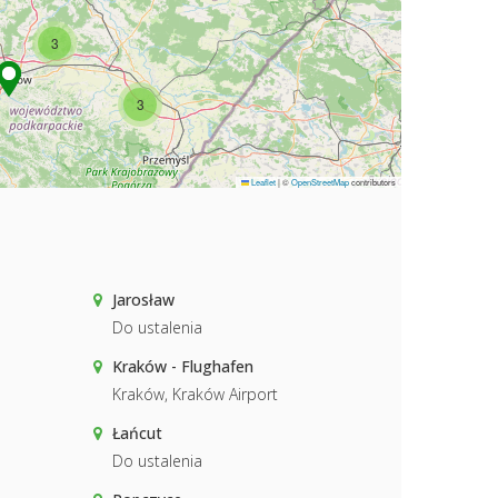
3
3
Leaflet
|
©
OpenStreetMap
contributors
Jarosław
Do ustalenia
Kraków - Flughafen
Kraków, Kraków Airport
Łańcut
Do ustalenia