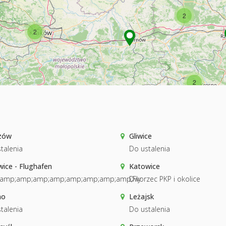
2
2
2
zów
Gliwice
talenia
Do ustalenia
ice - Flughafen
Katowice
&amp;amp;amp;amp;amp;amp;amp;amp;Fly
Dworzec PKP i okolice
no
Leżajsk
talenia
Do ustalenia