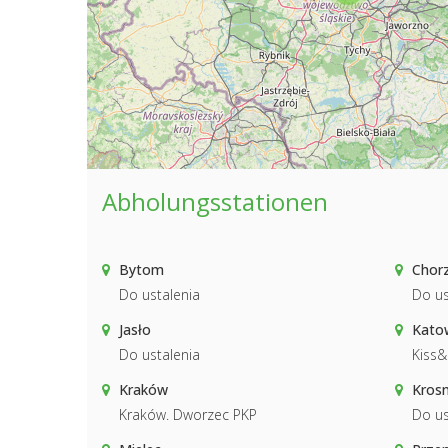
Abholungsstationen
Bytom
Chor
Do ustalenia
Do us
Jasło
Katow
Do ustalenia
Kiss
Kraków
Kros
Kraków. Dworzec PKP
Do us