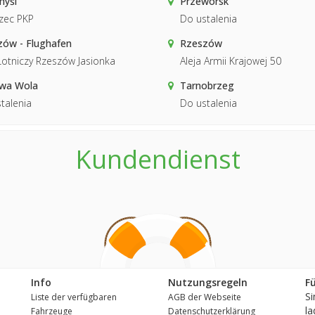
myśl
Przeworsk
zec PKP
Do ustalenia
ów - Flughafen
Rzeszów
Lotniczy Rzeszów Jasionka
Aleja Armii Krajowej 50
owa Wola
Tarnobrzeg
talenia
Do ustalenia
Kundendienst
Info
Nutzungsregeln
F
Si
Liste der verfügbaren
AGB der Webseite
la
Fahrzeuge
Datenschutzerklärung