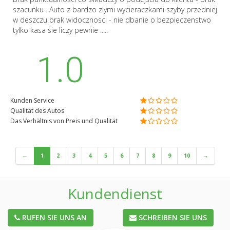
szacunku . Auto z bardzo zlymi wycieraczkami szyby przedniej
w deszczu brak widocznosci - nie dbanie o bezpieczenstwo
tylko kasa sie liczy pewnie .....
1.0
Kunden Service
Qualität des Autos
Das Verhältnis von Preis und Qualität
←
1
2
3
4
5
6
7
8
9
10
→
Kundendienst
RUFEN SIE UNS AN
SCHREIBEN SIE UNS