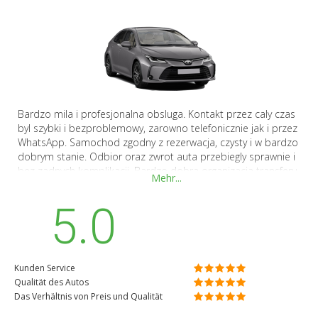
Bardzo mila i profesjonalna obsluga. Kontakt przez caly czas
byl szybki i bezproblemowy, zarowno telefonicznie jak i przez
WhatsApp. Samochod zgodny z rezerwacja, czysty i w bardzo
dobrym stanie. Odbior oraz zwrot auta przebiegly sprawnie i
bez zadnych komplikacji. Bardzo dobra organizacja transferu
Mehr...
z lotniska i z powrotem na terminal. Rowniez stosunek ceny
do jakosci oceniam bardzo wysoko. Po tej rezerwacji z
5.0
pewnoscia bede czesciej korzystal z uslug tej firmy, rowniez
podczas pobytow w Gdansku. Zdecydowanie polecam.
Kunden Service
Qualität des Autos
Das Verhältnis von Preis und Qualität