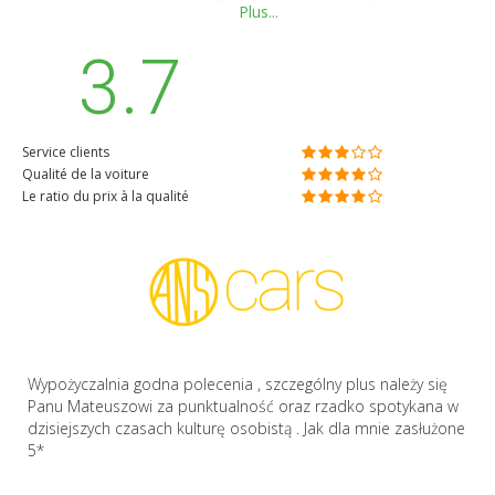
odpowiada ------------- tel. +48 222 111 885 tel. +48 667 567
Plus...
333 www.RentCars.pl
kontakt@rentcars.pl
3.7
Service clients
Qualité de la voiture
Le ratio du prix à la qualité
Wypożyczalnia godna polecenia , szczególny plus należy się
Panu Mateuszowi za punktualność oraz rzadko spotykana w
dzisiejszych czasach kulturę osobistą . Jak dla mnie zasłużone
5*