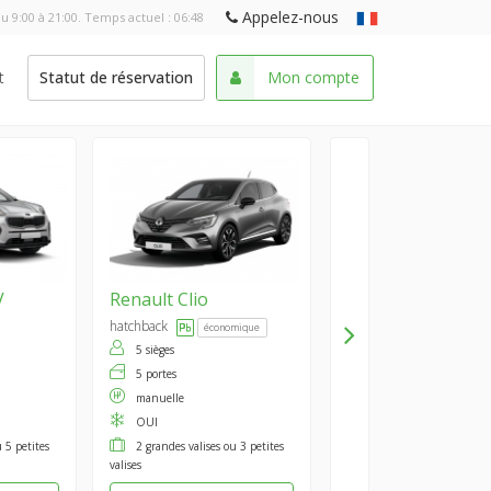
Appelez-nous
u 9:00 à 21:00. Temps actuel :
06:48
t
Statut de réservation
Mon compte
V
Renault
Clio
hatchback
économique
5 sièges
5 portes
manuelle
OUI
 5 petites
2 grandes valises ou 3 petites
valises