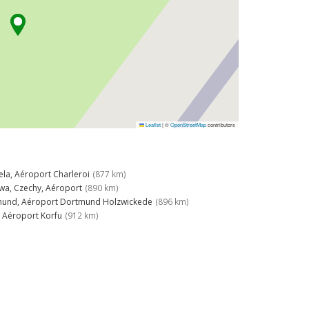
Leaflet
|
©
OpenStreetMap
contributors
ela, Aéroport Charleroi
(877 km)
wa, Czechy, Aéroport
(890 km)
und, Aéroport Dortmund Holzwickede
(896 km)
, Aéroport Korfu
(912 km)