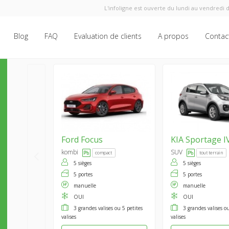
L'infoligne est ouverte du lundi au vendredi d
Blog
FAQ
Evaluation de clients
A propos
Contac
Ford
Focus
KIA
Sportage I
kombi
SUV
compact
tout terrain
5 sièges
5 sièges
5 portes
5 portes
manuelle
manuelle
OUI
OUI
3 grandes valises ou 5 petites
3 grandes valises ou
valises
valises