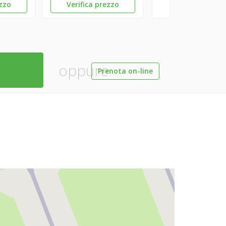
ezzo
Verifica prezzo
oppure
Prenota on-line