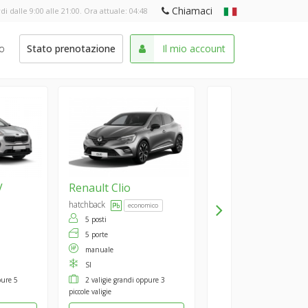
Chiamaci
di dalle 9:00 alle 21:00. Ora attuale:
04:48
o
Stato prenotazione
Il mio account
V
Renault
Clio
hatchback
economico
5 posti
5 porte
manuale
SI
pure 5
2 valigie grandi oppure 3
piccole valigie