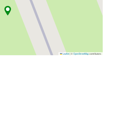
Leaflet
|
©
OpenStreetMap
contributors