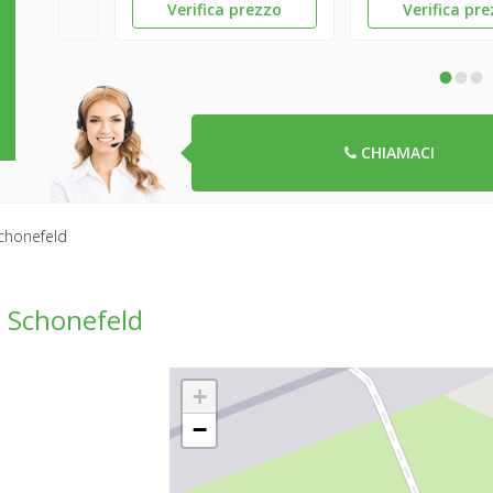
Verifica prezzo
Verifica pr
•
•
•
CHIAMACI
Schonefeld
o Schonefeld
+
−