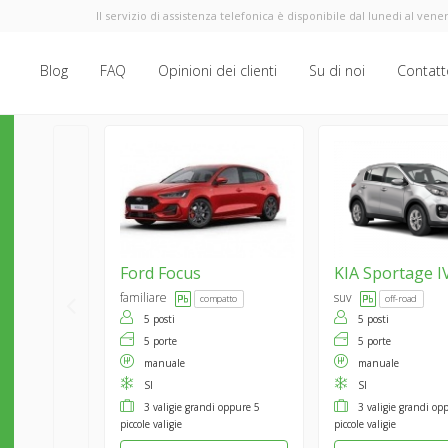
Il servizio di assistenza telefonica è disponibile dal lunedi al vener
Blog
FAQ
Opinioni dei clienti
Su di noi
Contatt
Ford
Focus
KIA
Sportage I
familiare
suv
compatto
off-road
5 posti
5 posti
5 porte
5 porte
manuale
manuale
SI
SI
3 valigie grandi oppure 5
3 valigie grandi op
piccole valigie
piccole valigie