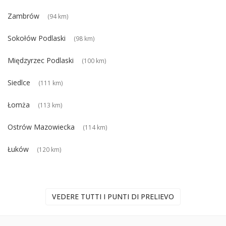
Zambrów
(94 km)
Sokołów Podlaski
(98 km)
Międzyrzec Podlaski
(100 km)
Siedlce
(111 km)
Łomża
(113 km)
Ostrów Mazowiecka
(114 km)
Łuków
(120 km)
VEDERE TUTTI I PUNTI DI PRELIEVO