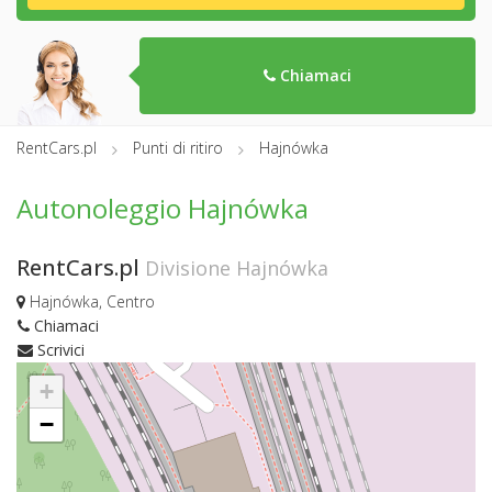
Chiamaci
RentCars.pl
Punti di ritiro
Hajnówka
Autonoleggio Hajnówka
RentCars.pl
Divisione Hajnówka
Hajnówka, Centro
Chiamaci
Scrivici
+
−