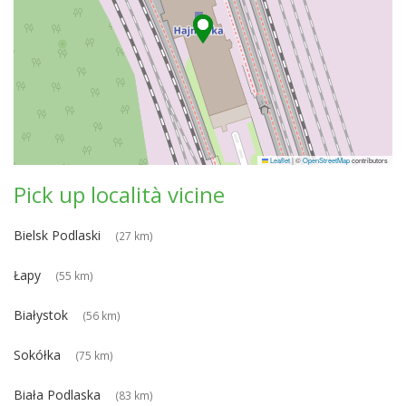
Leaflet
|
©
OpenStreetMap
contributors
Pick up località vicine
Bielsk Podlaski
(27 km)
Łapy
(55 km)
Białystok
(56 km)
Sokółka
(75 km)
Biała Podlaska
(83 km)