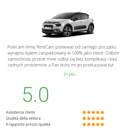
Polecam firmę RentCars ponieważ od samego początku
wynajmu byłem zaopiekowany w 100% jako klient. Odbiór
samochodu przeze mnie odbył się bez komplikacji i bez
żadnych problemów a Pan który mi go przekazywał był
bardzo rzetelny i wszystko odbyło się bez problemu, tak
Di più...
samo było ze zwrotem pojazdu. POLECAM
5.0
Assistenza clienti
Qualità della vettura
Il rapporto prezzo qualità