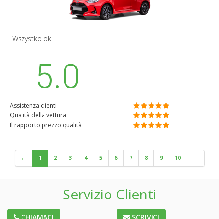
Wszystko ok
5.0
Assistenza clienti
Qualità della vettura
Il rapporto prezzo qualità
←
1
2
3
4
5
6
7
8
9
10
→
Servizio Clienti
CHIAMACI
SCRIVICI