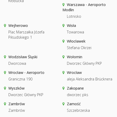
Kłobucka
Warszawa - Aeroporto
Modlin
Lotnisko
Wejherowo
Wisła
Plac Marszałka Józefa
Towarowa
Piłsudskiego 1
Włocławek
Stefana Okrzei
Wodzisław Śląski
Wołomin
Dworcowa
Dworzec Główny PKP
Wrocław - Aeroporto
Wrocław
Graniczna 190
aleja Aleksandra Brücknera
Wyszków
Zakopane
Dworzec Główny PKP
dworzec pks
Zambrów
Zamość
Zambrów
Szczebrzeska