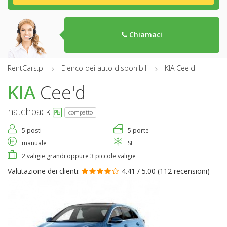
Chiamaci
RentCars.pl
Elenco dei auto disponibili
KIA Cee'd
KIA
Cee'd
hatchback
compatto
5 posti
5 porte
manuale
SI
2 valigie grandi oppure 3 piccole valigie
Valutazione dei clienti:
4.41 / 5.00 (
112 recensioni
)