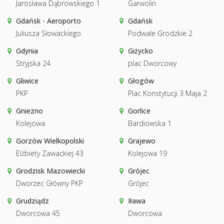
Jarosława Dąbrowskiego 1
Garwolin
Gdańsk - Aeroporto
Gdańsk
Juliusza Słowackiego
Podwale Grodzkie 2
Gdynia
Giżycko
Stryjska 24
plac Dworcowy
Gliwice
Głogów
PKP
Plac Konstytucji 3 Maja 2
Gniezno
Gorlice
Kolejowa
Bardiowska 1
Gorzów Wielkopolski
Grajewo
Elżbiety Zawackiej 43
Kolejowa 19
Grodzisk Mazowiecki
Grójec
Dworzec Główny PKP
Grójec
Grudziądz
Iława
Dworcowa 45
Dworcowa