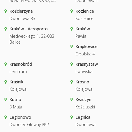
Bohaterów Warszawy 40
Dworcowa 1
Kościerzyna
Kozienice
Dworcowa 33
Kozienice
Kraków - Aeroporto
Kraków
Medweckiego 1, 32-083
Pawia
Balice
Krapkowice
Opolska 4
Krasnobród
Krasnystaw
cemtrum
Lwowska
Kraśnik
Krosno
Kolejowa
Kolejowa
Kutno
Kwidzyn
3 Maja
Kościuszki
Legionowo
Legnica
Dworzec Główny PKP
Dworcowa