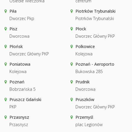
Osiedle Wieczorka
centrum
Piła
Piotrków Trybunalski
Dworzec Pkp
Piotrków Trybunalski
Pisz
Płock
Dworcowa
Dworzec Główny PKP
Płońsk
Polkowice
Dworzec Główny PKP
Kolejowa
Poniatowa
Poznań - Aeroporto
Kolejowa
Bukowska 285
Poznań
Prudnik
Bobrzańska 5
Dworcowa
Pruszcz Gdański
Pruszków
PKP
Dworzec Główny PKP
Przasnysz
Przemyśl
Przasnysz
plac Legionów