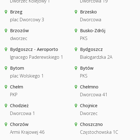
Dworzec Kolejowy 1
Dworcowa 19
Brzeg
Brzesko
plac Dworcowy 3
Dworcowa
Brzozów
Busko-Zdrój
dworzec
PKS
Bydgoszcz - Aeroporto
Bydgoszcz
Ignacego Paderewskiego 1
Białogardzka 2A
Bytom
Bytów
plac Wolskiego 1
PKS
Chełm
Chełmno
PKP
Dworcowa 41
Chodzież
Chojnice
Dworcowa 1
Dworzec
Chorzów
Choszczno
Armii Krajowej 46
Częstochowska 1C