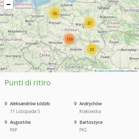
−
35
37
159
33
Leaflet
|
©
OpenStreetMap
contributors
Punti di ritiro
Aleksandrów Łódzki
Andrychów
11 Listopada 5
Krakowska
Augustów
Bartoszyce
PKP
PKS