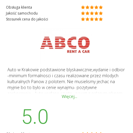
Obsługa klienta
Jakość samochodu
Stosunek cena do jakości
Auto w Krakowie podstawione blyskawicznie,wydanie i odbior
-minimum formalnosci i czasu realizowane przez mlodych
kulturalnych Panow z polotem. Nie musielismy jechac na
myjnie bo to bylo w cenie wynajmu- pozytywne
zaskoczenie....Auto wydane czyste , nawet z nalanym plynem
Więcej...
do mycia szyb....a Panowie chetni nawet do pomocy przy
bagazach. Na PEWNO skorzystamy z ABCO jeszcze.
5.0
Polecamy- Beata i Wieslaw