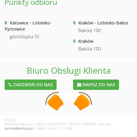
Punkty odbioru
Katowice - Lotnisko-
Kraków - Lotnisko-Balice
Pyrzowice
Balicka 100
górnośląska 55
Kraków
Balicka 100
Biuro Obsługi Klienta
ZADZWOŃ DO NAS
NAPISZ DO NAS
© 2026
RentCars.pl sp. z o.o. | KRS nr 0000447909 | NIP 792-22-88-823 | Kontakt:
kontakt@rentcars.pl
| Telefon: +48 222 111 885