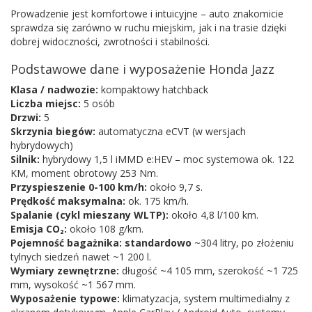
Prowadzenie jest komfortowe i intuicyjne – auto znakomicie
sprawdza się zarówno w ruchu miejskim, jak i na trasie dzięki
dobrej widoczności, zwrotności i stabilności.
Podstawowe dane i wyposażenie Honda Jazz
Klasa / nadwozie:
kompaktowy hatchback
Liczba miejsc:
5 osób
Drzwi:
5
Skrzynia biegów:
automatyczna eCVT (w wersjach
hybrydowych)
Silnik:
hybrydowy 1,5 l iMMD e:HEV – moc systemowa ok. 122
KM, moment obrotowy 253 Nm.
Przyspieszenie 0-100 km/h:
około 9,7 s.
Prędkość maksymalna:
ok. 175 km/h.
Spalanie (cykl mieszany WLTP):
około 4,8 l/100 km.
Emisja CO₂:
około 108 g/km.
Pojemność bagażnika: standardowo
~304 litry, po złożeniu
tylnych siedzeń nawet ~1 200 l.
Wymiary zewnętrzne:
długość ~4 105 mm, szerokość ~1 725
mm, wysokość ~1 567 mm.
Wyposażenie typowe:
klimatyzacja, system multimedialny z