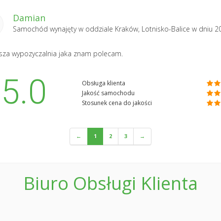
Damian
Samochód wynajęty w oddziale
Kraków, Lotnisko-Balice
w dniu 2
sza wypozyczalnia jaka znam polecam.
5.0
Obsługa klienta
Jakość samochodu
Stosunek cena do jakości
←
1
2
3
→
Biuro Obsługi Klienta