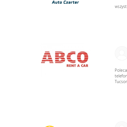
wszyst
Poleca
telefo
Tucson