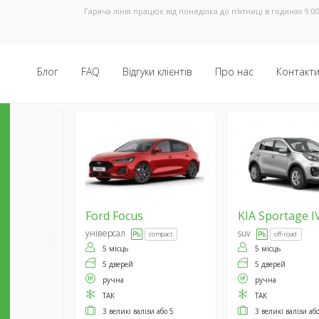
Гаряча лінія працює від понеділка до п'ятниці в годинах 9:00
Блог
FAQ
Відгуки клієнтів
Про нас
Контакт
Ford
Focus
KIA
Sportage I
універсал
suv
compact
off-road
5 місць
5 місць
5 дверей
5 дверей
ручна
ручна
ТАК
ТАК
3 великі валізи або 5
3 великі валізи аб