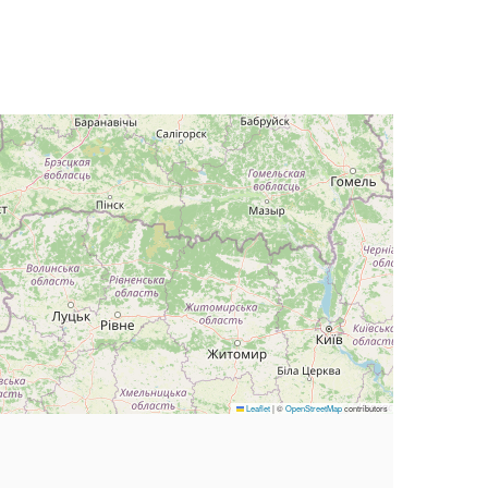
Leaflet
|
©
OpenStreetMap
contributors