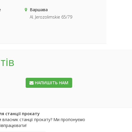
е
Варшава
Al. Jerozolimskie 65/79
тів
НАПИШІТЬ НАМ
ля станції прокату
и власник станції прокату? Ми пропонуємо
півпрацювати!