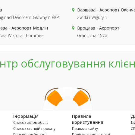
в
Варшава - Аеропорт Окенч
ing nad Dworcem Głównym PKP
Żwirki i Wigury 1
ава - Аеропорт Модлін
Вроцлав - Аеропорт
rała Wiktora Thommée
Graniczna 157a
нтр обслуговування клієн
Інформація
Правила
Д
користування
В
Список автомобілів
с
Список станцій прокату
Правила сайту
Пункти приймання
Політика приватності