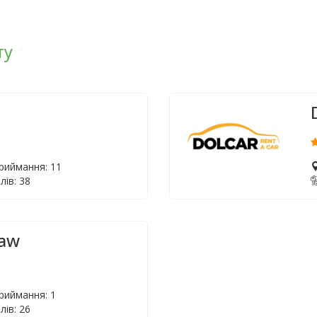
ту
приймання: 11
лів: 38
ław
в
приймання: 1
лів: 26