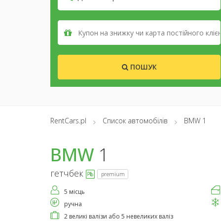
ПОШУК
RentCars.pl
Список автомобілів
BMW 1
BMW
1
гетчбек
premium
5 місць
ручна
2 великі валізи або 5 невеликих валіз