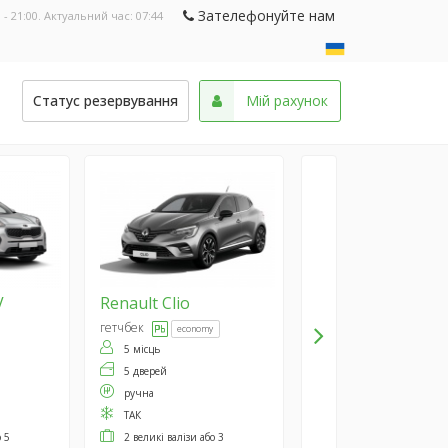
Зателефонуйте нам
 - 21:00. Актуальний час:
07:44
и
Статус резервування
Мій рахунок
V
Renault
Clio
гетчбек
economy
5 місць
5 дверей
ручна
ТАК
о 5
2 великі валізи або 3