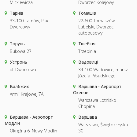
Mickiewicza
Dworzec Kolejowy
Тарнів
Томашів
33-100 Tarnów, Plac
22-600 Tomaszów
Dworcowy
Lubelski, Dworzec
autobusowy
Торунь
Тшебіня
Bukowa 27
Trzebinia
Устронь
Вадовиці
ul. Dworcowa
34-100 Wadowice, marsz.
Józefa Piłsudskiego
Валбжих
Варшава - Аеропорт
Окенче
Armii Krajowej 7A
Warszawa Lotnisko
Chopina
Варшава - Аеропорт
Варшава
Модлін
Warszawa, Świętokrzyska
Okrężna 6, Nowy Modlin
30