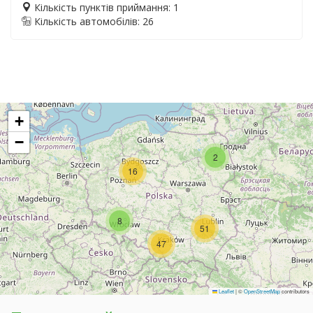
Кількість пунктів приймання: 1
Кількість автомобілів: 26
+
−
2
16
8
51
47
Leaflet
|
©
OpenStreetMap
contributors