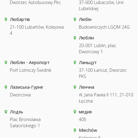
Dworzec Autobusowy Pks
37-600 Lubaczów, Unii
Lubelskiej
Любартів
Любін
21-100 Lubartów, Kolejowa
Budowniczych LGOM 24G
4
Люблін
20-001 Lublin, plac
Dworcowy 1
Люблін - Аеропорт
Ланьцут
Port Lotniczy Świdnik
37-100 Łańcut, Dworzec
PKS
Лазиська-Гурне
Ленчна
Dworcowa
Al. Jana Pawła II 111, 21-010
Łęczna
Лодзь
медик
Plac Bronisława
405
Sałacińskiego 1
Miechów
Kolejowa 6