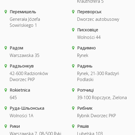
Krauthofera 5
Перемишель
Переворськ
Generała Józefa
Dworzec autobusowy
Sowińskiego 1
Писковіце
Wolności 44
Радом
Радимно
Warszawska 35
Rynek
Радзьонкув
Радинь
42-600 Radzionków
Rynek, 21-300 Radzyń
Dworzec PKP
Podlaski
Rokietnica
Ропчиці
645
39-100 Ropczyce, Zielona
Руда-Шльонська
Рибник
Wolności 1A
Rybnik Dworzec PKP
Рики
Ряшів
Warszawska 7, 08-500 Ryki
Lubelska 103