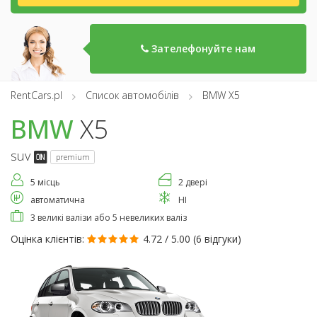
Зателефонуйте нам
RentCars.pl
Список автомобілів
BMW X5
BMW
X5
suv
premium
5 місць
2 двері
автоматична
НІ
3 великі валізи або 5 невеликих валіз
Оцінка клієнтів:
4.72 / 5.00 (
6 відгуки
)