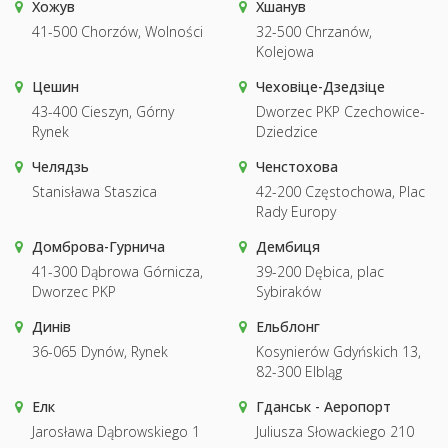
Хожув
Хшанув
41-500 Chorzów, Wolności
32-500 Chrzanów,
Kolejowa
Цешин
Чеховіце-Дзедзіце
43-400 Cieszyn, Górny
Dworzec PKP Czechowice-
Rynek
Dziedzice
Челядзь
Ченстохова
Stanisława Staszica
42-200 Częstochowa, Plac
Rady Europy
Домброва-Гурнича
Дембиця
41-300 Dąbrowa Górnicza,
39-200 Dębica, plac
Dworzec PKP
Sybiraków
Динів
Ельблонг
36-065 Dynów, Rynek
Kosynierów Gdyńskich 13,
82-300 Elbląg
Елк
Гданськ - Аеропорт
Jarosława Dąbrowskiego 1
Juliusza Słowackiego 210