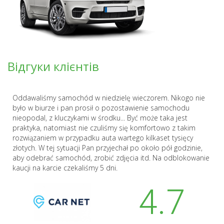
Відгуки клієнтів
Oddawaliśmy samochód w niedzielę wieczorem. Nikogo nie
było w biurze i pan prosił o pozostawienie samochodu
nieopodal, z kluczykami w środku... Być może taka jest
praktyka, natomiast nie czuliśmy się komfortowo z takim
rozwiązaniem w przypadku auta wartego kilkaset tysięcy
złotych. W tej sytuacji Pan przyjechał po około pół godzinie,
aby odebrać samochód, zrobić zdjęcia itd. Na odblokowanie
kaucji na karcie czekaliśmy 5 dni.
4.7