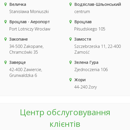
Величка
Водзіслав-Шльонський
Stanisława Moniuszki
centrum
Вроцлав - Аеропорт
Вроцлав
Port Lotniczy Wrocław
Piłsudskiego 105
Закопане
Замостя
34-500 Zakopane,
Szczebrzeska 11, 22-400
Chramcówki 35
Zamość
Заверце
Зелена Гура
42-400 Zawiercie,
Zjednoczenia 106
Grunwaldzka 6
Жори
44-240 Żory
Центр обслуговування
клієнтів