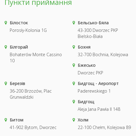
Пункти приймання
Білосток
Бельсько-Бяла
Porosły-Kolonia 1G
43-300 Dworzec PKP
Bielsko-Biała
Білгорай
Бохня
Bohaterów Monte Cassino
32-700 Bochnia, Kolejowa
10
Бжесько
Dworzec PKP
Березів
Бидгощ - Аеропорт
36-200 Brzozów, Plac
Paderewskiego 1
Grunwaldzki
Бидгощ
Aleja Jana Pawła II 148
Битом
Холм
41-902 Bytom, Dworzec
22-100 Chełm, Kolejowa 89