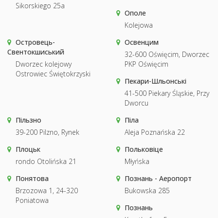
Sikorskiego 25a
Ополе
Kolejowa
Островець-
Освенцим
Свентокшиський
32-600 Oświęcim, Dworzec
Dworzec kolejowy
PKP Oświęcim
Ostrowiec Świętokrzyski
Пекари-Шльонські
41-500 Piekary Śląskie, Przy
Dworcu
Пільзно
Піла
39-200 Pilzno, Rynek
Aleja Poznańska 22
Плоцьк
Польковіце
rondo Otolińska 21
Młyńska
Понятова
Познань - Аеропорт
Brzozowa 1, 24-320
Bukowska 285
Poniatowa
Познань