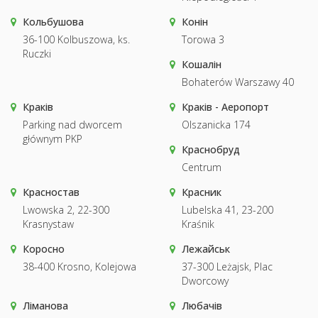
Кольбушова
Конін
36-100 Kolbuszowa, ks.
Torowa 3
Ruczki
Кошалін
Bohaterów Warszawy 40
Краків
Краків - Аеропорт
Parking nad dworcem
Olszanicka 174
głównym PKP
Краснобруд
Centrum
Красностав
Красник
Lwowska 2, 22-300
Lubelska 41, 23-200
Krasnystaw
Kraśnik
Коросно
Лежайськ
38-400 Krosno, Kolejowa
37-300 Leżajsk, Plac
Dworcowy
Ліманова
Любачів