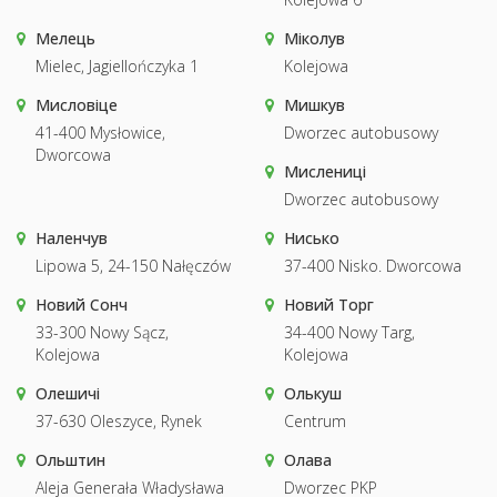
Мелець
Міколув
Mielec, Jagiellończyka 1
Kolejowa
Мисловіце
Мишкув
41-400 Mysłowice,
Dworzec autobusowy
Dworcowa
Мислениці
Dworzec autobusowy
Наленчув
Нисько
Lipowa 5, 24-150 Nałęczów
37-400 Nisko. Dworcowa
Новий Сонч
Новий Торг
33-300 Nowy Sącz,
34-400 Nowy Targ,
Kolejowa
Kolejowa
Олешичі
Олькуш
37-630 Oleszyce, Rynek
Centrum
Ольштин
Олава
Aleja Generała Władysława
Dworzec PKP