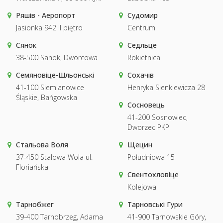
Ряшів - Аеропорт
Судомир
Jasionka 942 II piętro
Centrum
Сянок
Седльце
38-500 Sanok, Dworcowa
Rokietnica
Семяновіце-Шльонські
Сохачів
41-100 Siemianowice
Henryka Sienkiewicza 28
Śląskie, Bańgowska
Сосновець
41-200 Sosnowiec,
Dworzec PKP
Стальова Воля
Щецин
37-450 Stalowa Wola ul.
Południowa 15
Floriańska
Свентохловіце
Kolejowa
Тарнобжег
Тарновські Гури
39-400 Tarnobrzeg, Adama
41-900 Tarnowskie Góry,