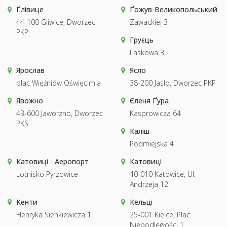
Ґлівице
Ґожув-Великопольський
44-100 Gliwice, Dworzec
Zawackiej 3
PKP
Груєць
Laskowa 3
Ярослав
Ясло
plac Więźniów Oświęcimia
38-200 Jasło, Dworzec PKP
Явожно
Єленя Ґура
43-600 Jaworzno, Dworzec
Kasprowicza 64
PKS
Каліш
Podmiejska 4
Катовиці - Аеропорт
Катовиці
Lotnisko Pyrzowice
40-010 Katowice, Ul.
Andrzeja 12
Кенти
Кельці
Henryka Sienkiewicza 1
25-001 Kielce, Plac
Niepodległości 1