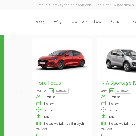
Infolinia jest czynna od poniedziałku do piątku w godzinach 9
Blog
FAQ
Opinie klientów
O nas
K
Ford
Focus
KIA
Sportage I
kombi
suv
kompakt
terenowe
5 miejsc
5 miejsc
5 drzwi
5 drzwi
ręczna
ręczna
TAK
TAK
3 duże walizki lub 5 małych
3 duże walizki lub
walizek
walizek