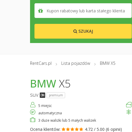
SZUKAJ
RentCars.pl
Lista pojazdów
BMW X5
BMW
X5
suv
premium
5 miejsc
automatyczna
3 duże walizki lub 5 małych walizek
Ocena klientów:
4.72 / 5.00 (
6 opinii
)