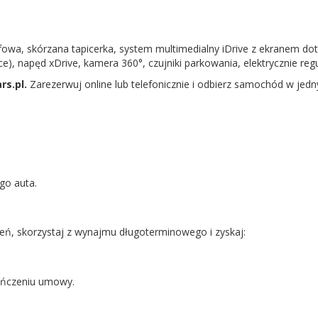
fowa, skórzana tapicerka, system multimedialny iDrive z ekranem d
), napęd xDrive, kamera 360°, czujniki parkowania, elektrycznie reg
rs.pl.
Zarezerwuj online lub telefonicznie i odbierz samochód w jed
go auta.
eń, skorzystaj z wynajmu długoterminowego i zyskaj:
kończeniu umowy.