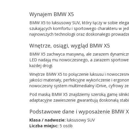
Wynajem BMW X5
BMW X5 to luksusowy SUV, który łączy w sobie elega
szukających komfortu i sportowego charakteru w jed
najnowszych technologii oraz doskonałego prowadze
Wnętrze, osiągi, wygląd BMW X5
BMW X5 zachwyca masywną, ale zarazem dynamiczną syl
LED nadają mu nowoczesnego, a zarazem sportowego 
każdej drogi.
Wnętrze BMW X5 to połączenie luksusu i nowoczesnej
jakości materiały, perfekcyjne wykończenie i ergono
nowoczesny system multimedialny iDrive, cyfrowy z
Pod maską BMW X5 znajdziemy szeroką gamę silników 
adaptacyjne zawieszenie gwarantują doskonałą stabi
Podstawowe dane i wyposażenie BMW X
Klasa / nadwozie:
luksusowy SUV
Liczba miejsc:
5 osób