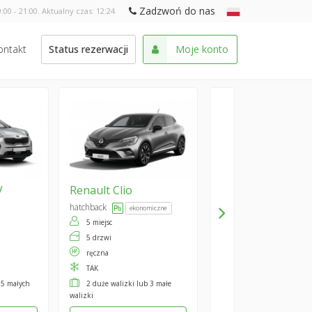
Zadzwoń do nas
:00 - 21:00. Aktualny czas:
12:24
ontakt
Status rezerwacji
Moje konto
V
Renault
Clio
hatchback
ekonomiczne
5 miejsc
5 drzwi
ręczna
TAK
 5 małych
2 duże walizki lub 3 małe
walizki