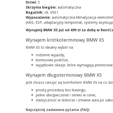
Drzwi:
5
Skrzynia biegów:
automatyczna
Bagażnik:
ok. 650 l
Wyposażenie:
automatyczna klimatyzacja wielostre
(ABS, ESP, adaptacyjny tempomat, systemy asystujące
Wynajmij BMW X5 już od 499 zł za dobę w RentCa
Wynajem krótkoterminowy BMW X5
BMW X5 to idealny wybór na:
rodzinne wyjazdy,
biznesowe podróże,
wyjątkowe okazje, które wymagają prestiżowe
Wynajem długoterminowy BMW X5
Jeśli chcesz cieszyć się komfortem BMW X5 na co dzi
prostą procedurę bez leasingu,
pełne ubezpieczenie i serwis w cenie,
elastyczność w doborze i zmianie auta po za
Najczęściej zadawane pytania (FAQ)