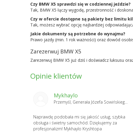
Czy BMW X5 sprawdzi się w codziennej jeździe?
Tak, BMW X5 łączy wygodę, przestronność i doskonałe
Czy w ofercie dostępne są pakiety bez limitu k
Tak, możesz wybrać opcję najbardziej odpowiadają
Jakie dokumenty są potrzebne do wynajmu?
Prawo jazdy (min. 1 rok ważności) oraz dowód osobis
Zarezerwuj BMW X5
Zarezerwuj BMW X5 już dziś i doświadcz luksusu ora
Opinie klientów
Mykhaylo
Przemyśl, Generała Józefa Sowińskiego 1 2025-01-13
Naprawdę podobała mi się jakość usług, szybka
obsługa i świetny samochód. Dziękujemy za
profesjonalizm! Mykhaylo Kryshtopa