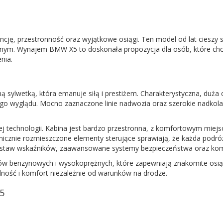
ncję, przestronność oraz wyjątkowe osiągi. Ten model od lat ciesz
nym. Wynajem BMW X5 to doskonała propozycja dla osób, które chcą
nia.
wetką, która emanuje siłą i prestiżem. Charakterystyczna, duża osł
wyglądu. Mocno zaznaczone linie nadwozia oraz szerokie nadkola 
 technologii. Kabina jest bardzo przestronna, z komfortowym miejs
micznie rozmieszczone elementy sterujące sprawiają, że każda podróż
estaw wskaźników, zaawansowane systemy bezpieczeństwa oraz komfo
benzynowych i wysokoprężnych, które zapewniają znakomite osiągi 
lność i komfort niezależnie od warunków na drodze.
5