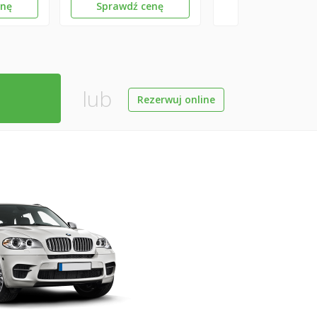
enę
Sprawdź cenę
lub
Rezerwuj online