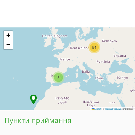
+
−
54
3
Leaflet
|
©
OpenStreetMap
contributors
Пункти приймання