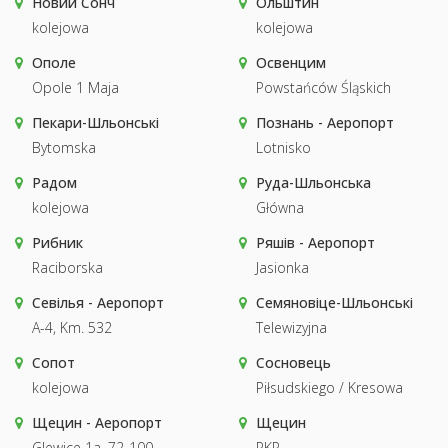
Новий Сонч
Ольштин
kolejowa
kolejowa
Ополе
Освенцим
Opole 1 Maja
Powstańców Śląskich
Пекари-Шльонські
Познань - Аеропорт
Bytomska
Lotnisko
Радом
Руда-Шльонська
kolejowa
Główna
Рибник
Ряшів - Аеропорт
Raciborska
Jasionka
Севілья - Аеропорт
Семяновіце-Шльонські
A-4, Km. 532
Telewizyjna
Сопот
Сосновець
kolejowa
Piłsudskiego / Kresowa
Щецин - Аеропорт
Щецин
Glewice 1a, 72-100
PKP