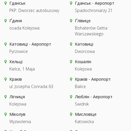
Гданськ
Гданськ - Аеропорт
PKP. Dworzec autobusowy
Spadochroniarzy 21
Ґдиня
Ґлівице
osada Kolejowa
Bohaterów Getta
Warszawskiego
Катовиці - Аеропорт
Катовиці
Pyrzowice
Dworcowa
Кельці
Кошалін
Kielce, 1 Maja
Kolejowa
Краків
Краків - Аеропорт
ul. Josepha Conrada 63
Balice
Лігниця
Люблін - Аеропорт
Kolejowa
Świdnik
Міколув
Мисловіце
Wyzwolenia
Katowicka