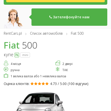
Зателефонуйте нам
RentCars.pl
Список автомобілів
Fiat 500
Fiat
500
купе
mini
4 місця
2 двері
ручна
ТАК
1 велика валіза або 1 невелика валіза
Оцінка клієнтів:
4.73 / 5.00 (
100 відгуки
)