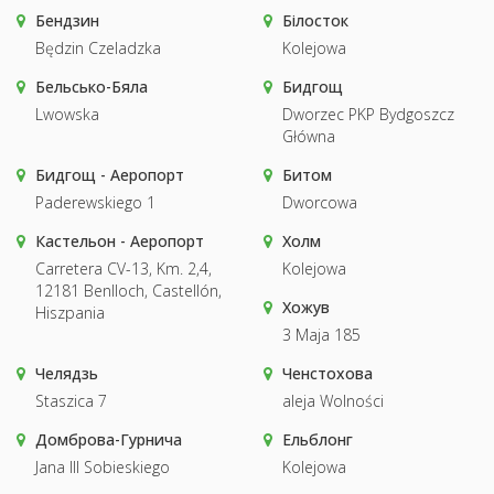
Бендзин
Білосток
Będzin Czeladzka
Kolejowa
Бельсько-Бяла
Бидгощ
Lwowska
Dworzec PKP Bydgoszcz
Główna
Бидгощ - Аеропорт
Битом
Paderewskiego 1
Dworcowa
Кастельон - Аеропорт
Холм
Carretera CV-13, Km. 2,4,
Kolejowa
12181 Benlloch, Castellón,
Хожув
Hiszpania
3 Maja 185
Челядзь
Ченстохова
Staszica 7
aleja Wolności
Домброва-Гурнича
Ельблонг
Jana III Sobieskiego
Kolejowa