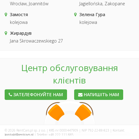
Wrocław, Joannitów
Jagiellońska, Zakopane
Замостя
Зелена Гура
kolejowa
kolejowa
Жирардув
Jana Skrowaczewskiego 27
Центр обслуговування
клієнтів
ЗАТЕЛЕФОНУЙТЕ НАМ
НАПИШІТЬ НАМ
© 2026 RentCars.pl sp. z o.o. | KRS nr 0000447909 | NIP 792-22-88-823 | Kontakt:
kontakt@rentcars.pl
| Telefon: +48 222 111 885