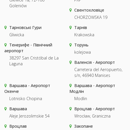
Goleniów
Свентохловіце
CHORZOWSKA 19
Тарновські Гури
Тарнів
Gliwicka
Krakowska
Тенерифе - Північний
Торунь
аеропорт
kolejowa
38297 San Cristóbal de La
Валенсія - Аеропорт
Laguna
Carretera del Aeropuerto,
s/n, 46940 Manises
Варшава - Аеропорт
Варшава - Аеропорт
Окенче
Модлін
Lotnisko Chopina
Modlin
Варшава
Вроцлав - Аеропорт
Aleje Jerozolimskie 54
Wrocław, Graniczna
Вроцлав
Закопане