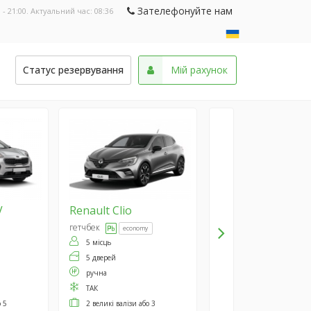
Зателефонуйте нам
 - 21:00. Актуальний час:
08:36
и
Статус резервування
Мій рахунок
V
Renault
Clio
гетчбек
economy
5 місць
5 дверей
ручна
ТАК
о 5
2 великі валізи або 3