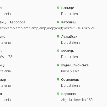
в
Ґлівице
talenia
Do ustalenia
виці - Аеропорт
Катовиці
&amp;amp;amp;amp;amp;amp;amp;amp;Fly
Dworzec PKP i okolice
сно
Лежайськ
talenia
Do ustalenia
ь
Мелець
ińska 78
Do ustalenia
иці
Руда-Шльонська
talenia
Ruda Śląska
мир
Сосновець
talenia
Do ustalenia
ів
Варшава
talenia
Aleja Krakowska 169