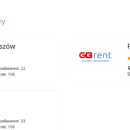
ту
eszów
приймання: 22
лів: 106
приймання: 33
лів: 106