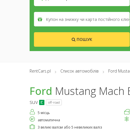
ПОШУК
RentCars.pl
Список автомобілів
Ford Musta
Ford
Mustang Mach 
suv
off-road
5 місць
автоматична
3 великі валізи або 5 невеликих валіз