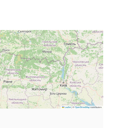
Leaflet
|
©
OpenStreetMap
contributors