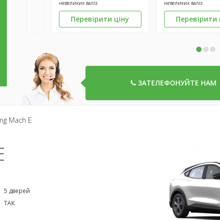
невеликих валіз
невеликих валіз
Перевірити ціну
Перевірити 
•
•
•
ЗАТЕЛЕФОНУЙТЕ НАМ
ng Mach E
E
5 дверей
ТАК