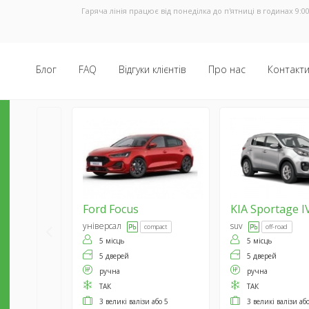
Гаряча лінія працює від понеділка до п'ятниці в годинах 9:00
Блог
FAQ
Відгуки клієнтів
Про нас
Контакт
Ford
Focus
KIA
Sportage I
універсал
suv
compact
off-road
5 місць
5 місць
5 дверей
5 дверей
ручна
ручна
ТАК
ТАК
3 великі валізи або 5
3 великі валізи аб