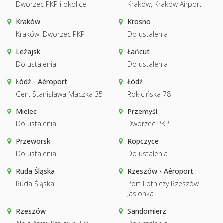
Dworzec PKP i okolice
Kraków, Kraków Airport
Kraków
Krosno
Kraków. Dworzec PKP
Do ustalenia
Leżajsk
Łańcut
Do ustalenia
Do ustalenia
Łódź - Aéroport
Łódź
Gen. Stanisława Maczka 35
Rokicińska 78
Mielec
Przemyśl
Do ustalenia
Dworzec PKP
Przeworsk
Ropczyce
Do ustalenia
Do ustalenia
Ruda Śląska
Rzeszów - Aéroport
Ruda Śląska
Port Lotniczy Rzeszów
Jasionka
Rzeszów
Sandomierz