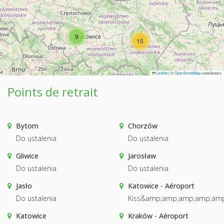
9
15
Leaflet
|
©
OpenStreetMap
contributors
Points de retrait
Bytom
Chorzów
Do ustalenia
Do ustalenia
Gliwice
Jarosław
Do ustalenia
Do ustalenia
Jasło
Katowice - Aéroport
Do ustalenia
Kiss&amp;amp;amp;amp;amp
Katowice
Kraków - Aéroport