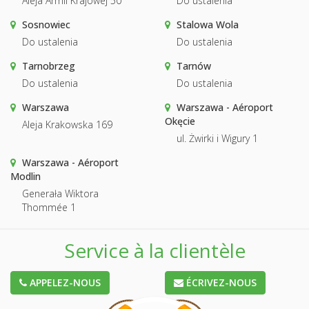
Aleja Armii Krajowej 50
Do ustalenia
Sosnowiec
Stalowa Wola
Do ustalenia
Do ustalenia
Tarnobrzeg
Tarnów
Do ustalenia
Do ustalenia
Warszawa
Warszawa - Aéroport
Okęcie
Aleja Krakowska 169
ul. Żwirki i Wigury 1
Warszawa - Aéroport
Modlin
Generała Wiktora
Thommée 1
Service à la clientèle
APPELEZ-NOUS
ÉCRIVEZ-NOUS