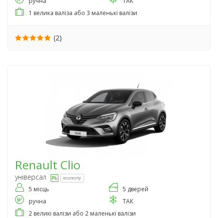
ручна
ТАК
1 велика валіза або 3 маленькі валізи
(2)
Renault
Clio
універсал
economy
5 місць
5 дверей
ручна
ТАК
2 великі валізи або 2 маленькі валізи