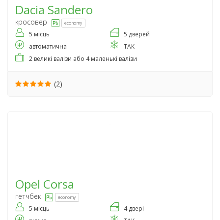
Dacia
Sandero
кросовер
economy
5 місць
5 дверей
автоматична
ТАК
2 великі валізи або 4 маленькі валізи
(2)
Opel
Corsa
гетчбек
economy
5 місць
4 двері