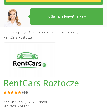
Зателефонуйте нам
RentCars.pl
Станції прокату автомобілів
RentCars Roztocze
RentCars Roztocze
(44)
Kadłubiska 51, 37-610 Narol
NIP: 7931495504