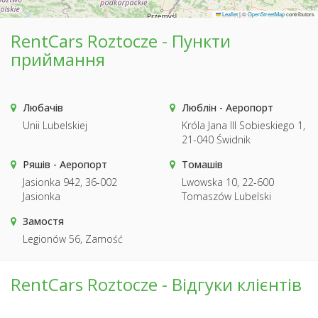
Leaflet
|
©
OpenStreetMap
contributors
RentCars Roztocze - Пункти
приймання
Любачів
Люблін - Аеропорт
Unii Lubelskiej
Króla Jana III Sobieskiego 1,
21-040 Świdnik
Ряшів - Аеропорт
Томашів
Jasionka 942, 36-002
Lwowska 10, 22-600
Jasionka
Tomaszów Lubelski
Замостя
Legionów 56, Zamość
RentCars Roztocze - Відгуки клієнтів