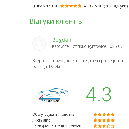
Оцінка клієнтів:
4.70 / 5.00 (
281 відгуки
)
Відгуки клієнтів
Bogdan
Katowice, Lotnisko-Pyrzowice 2026-07-24
Bezproblemowo ,punktualnie , miła i profesjonalna
obsługa. Dzięki
4.3
Обслуговування клієнтів
Якість авто
Співвідношення ціни і якості