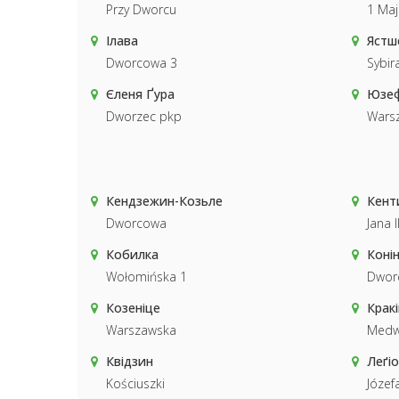
Przy Dworcu
1 Maj
Ілава
Ястш
Dworcowa 3
Sybi
Єленя Ґура
Юзе
Dworzec pkp
Wars
Кендзежин-Козьле
Кент
Dworcowa
Jana 
Кобилка
Коні
Wołomińska 1
Dwor
Козеніце
Кракі
Warszawska
Medwe
Квідзин
Леґі
Kościuszki
Józef