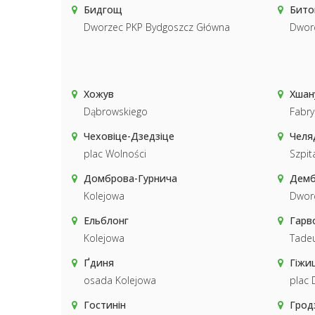
Бидгощ
Бито
Dworzec PKP Bydgoszcz Główna
Dwor
Хожув
Хшан
Dąbrowskiego
Fabry
Чеховіце-Дзедзіце
Челя
plac Wolności
Szpit
Домброва-Гурнича
Демб
Kolejowa
Dwor
Ельблонг
Гарв
Kolejowa
Tadeu
Ґдиня
Гіжи
osada Kolejowa
plac
Гостинін
Грод