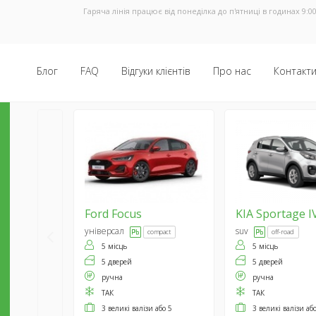
Гаряча лінія працює від понеділка до п'ятниці в годинах 9:00
Блог
FAQ
Відгуки клієнтів
Про нас
Контакт
Ford
Focus
KIA
Sportage I
універсал
suv
compact
off-road
5 місць
5 місць
5 дверей
5 дверей
ручна
ручна
ТАК
ТАК
3 великі валізи або 5
3 великі валізи аб