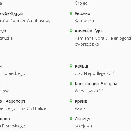
a
Grójec
ембе-Здруй
Явожно
raków Dworzec Autobusowy
Katowicka
фув
Каменна Ґура
zawska
Kamienna Góra ul Jeleniogórs
dworzec pks
и
Кельці
III Sobieskiego
plac Niepodległości 1
н
Констанцин-Єзьорна
cowa
Warszawska 31
в - Аеропорт
Краків
ckiego 1, 32-083 Balice
Pawia
оново
Лігниця
a Piłsudskiego
Kolejowa