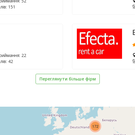
приймання: 52
лів: 151
приймання: 22
лів: 42
Переглянути більше фірм
172