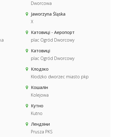
Dworcowa
Jaworzyna Śląska
X
Катовиці - Аеропорт
ka
plac Ogród Dworcowy
Катовиці
plac Ogród Dworcowy
Клодзко
Kłodzko dworzec miasto pkp
Кошалін
Kolejowa
Кутно
Kutno
Лендзіни
Prusza PKS