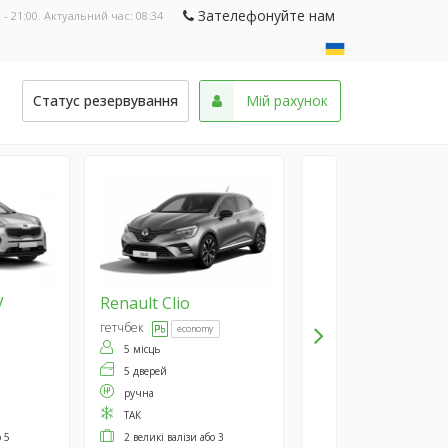
Зателефонуйте нам
 - 21:00. Актуальний час:
08:34
и
Статус резервування
Мій рахунок
V
Renault
Clio
гетчбек
economy
5 місць
5 дверей
ручна
ТАК
о 5
2 великі валізи або 3