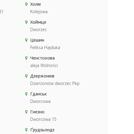
Холм
81
Kolejowa
Хойніце
Dworzec
Цешин
Feliksa Hajduka
Ченстохова
aleja Wolności
Дзержонюв
Dzierżoniów dworzec Pkp
Гданськ
Dworcowa
Гнезно
Dworcowa 15
Ґрудзьондз