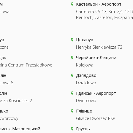
м
Кастельон - Аеропорт
cowa
Carretera CV-13, Km. 2,4, 121
Benlloch, Castellón, Hiszpania
ув
Цеханув
czna
Henryka Sienkiewicza 73
дзь
Червйонка-Лещини
alna Centrum Przesiadkowe
Kolejowa
лін
Дзялдово
cowa 6
Działdowo
олін
Гданськ - Аеропорт
sza Kościuszki 2
Dworcowa
цько
Ґлівице
 Dworcowy
Gliwice Dworzec PKP
зиськ-Мазовецький
Груєць