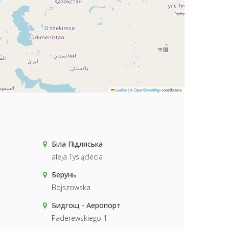
Leaflet
|
©
OpenStreetMap
contributors
Біла Підляська
aleja Tysiąclecia
Берунь
Bojszowska
Бидгощ - Аеропорт
Paderewskiego 1