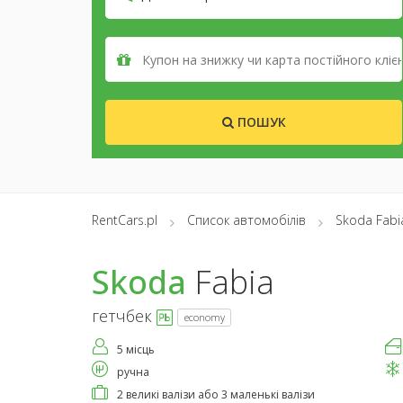
ПОШУК
RentCars.pl
Список автомобілів
Skoda Fabi
Skoda
Fabia
гетчбек
economy
5 місць
ручна
2 великі валізи або 3 маленькі валізи