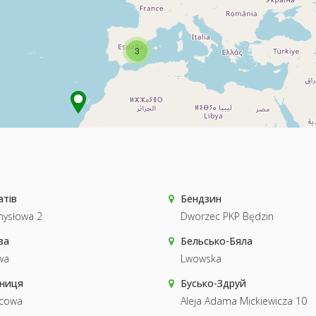
3
атів
Бендзин
mysłowa 2
Dworzec PKP Będzin
ва
Бельсько-Бяла
wa
Lwowska
ниця
Бусько-Здруй
cowa
Aleja Adama Mickiewicza 10