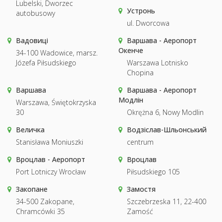
Lubelski, Dworzec
Устронь
autobusowy
ul. Dworcowa
Вадовиці
Варшава - Аеропорт
Окенче
34-100 Wadowice, marsz.
Józefa Piłsudskiego
Warszawa Lotnisko
Chopina
Варшава
Варшава - Аеропорт
Модлін
Warszawa, Świętokrzyska
30
Okrężna 6, Nowy Modlin
Величка
Водзіслав-Шльонський
Stanisława Moniuszki
centrum
Вроцлав - Аеропорт
Вроцлав
Port Lotniczy Wrocław
Piłsudskiego 105
Закопане
Замостя
34-500 Zakopane,
Szczebrzeska 11, 22-400
Chramcówki 35
Zamość