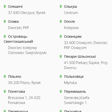
Олешичі
Олькуш
37-630 Oleszyce, Rynek
Centrum
Олава
Ополе
Dworzec PKP
Kolejowa
Островець-
Освенцим
Свентокшиський
32-600 Oświęcim, Dworzec
Dworzec kolejowy
PKP Oświęcim
Ostrowiec Świętokrzyski
Пекари-Шльонські
41-500 Piekary Śląskie, Przy
Dworcu
Пільзно
Польковіце
39-200 Pilzno, Rynek
Młyńska
Понятова
Перемишель
Brzozowa 1, 24-320
Generała Józefa
Poniatowa
Sowińskiego 1
Переворськ
Писковіце