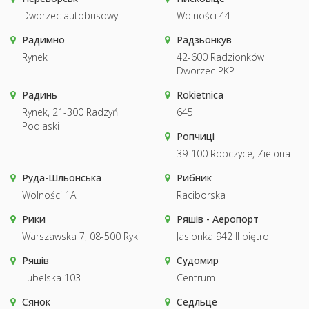
Dworzec autobusowy
Wolności 44
Радимно
Радзьонкув
Rynek
42-600 Radzionków
Dworzec PKP
Радинь
Rokietnica
Rynek, 21-300 Radzyń
645
Podlaski
Ропчиці
39-100 Ropczyce, Zielona
Руда-Шльонська
Рибник
Wolności 1A
Raciborska
Рики
Ряшів - Аеропорт
Warszawska 7, 08-500 Ryki
Jasionka 942 II piętro
Ряшів
Судомир
Lubelska 103
Centrum
Сянок
Седльце