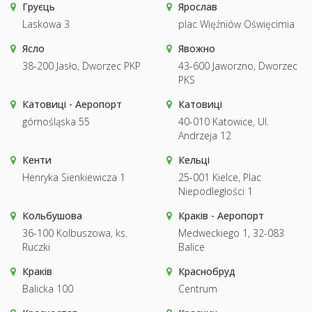
Груєць
Ярослав
Laskowa 3
plac Więźniów Oświęcimia
Ясло
Явожно
38-200 Jasło, Dworzec PKP
43-600 Jaworzno, Dworzec
PKS
Катовиці - Аеропорт
Катовиці
górnośląska 55
40-010 Katowice, Ul.
Andrzeja 12
Кенти
Кельці
Henryka Sienkiewicza 1
25-001 Kielce, Plac
Niepodległości 1
Кольбушова
Краків - Аеропорт
36-100 Kolbuszowa, ks.
Medweckiego 1, 32-083
Ruczki
Balice
Краків
Краснобруд
Balicka 100
Centrum