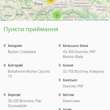
2
Leaflet
|
©
OpenStreetMap
contributors
Пункти приймання
Бендзин
Бельсько-Бяла
Będzin Czeladzka
43-300 Dworzec PKP
Bielsko-Biała
Білгорай
Бохня
Bohaterów Monte Cassino
32-700 Bochnia, Kolejowa
10
Бжесько
Dworzec PKP
Березів
Битом
36-200 Brzozów, Plac
Dworcowa
Grunwaldzki
Холм