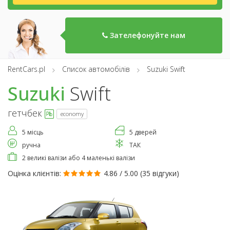
Зателефонуйте нам
RentCars.pl
Список автомобілів
Suzuki Swift
Suzuki
Swift
гетчбек
economy
5 місць
5 дверей
ручна
ТАК
2 великі валізи або 4 маленькі валізи
Оцінка клієнтів:
4.86 / 5.00 (
35 відгуки
)