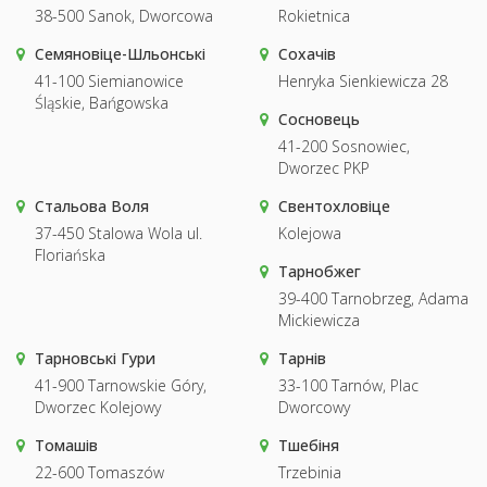
38-500 Sanok, Dworcowa
Rokietnica
Семяновіце-Шльонські
Сохачів
41-100 Siemianowice
Henryka Sienkiewicza 28
Śląskie, Bańgowska
Сосновець
41-200 Sosnowiec,
Dworzec PKP
Стальова Воля
Свентохловіце
37-450 Stalowa Wola ul.
Kolejowa
Floriańska
Тарнобжег
39-400 Tarnobrzeg, Adama
Mickiewicza
Тарновські Гури
Тарнів
41-900 Tarnowskie Góry,
33-100 Tarnów, Plac
Dworzec Kolejowy
Dworcowy
Томашів
Тшебіня
22-600 Tomaszów
Trzebinia