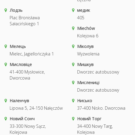
Лодзь
медик
Plac Bronisława
405
Sałacińskiego 1
Miechów
Kolejowa 6
Мелець
Міколув
Mielec, Jagiellończyka 1
Wyzwolenia
Мисловіце
Мишкув
41-400 Mysłowice,
Dworzec autobusowy
Dworcowa
Мислениці
Dworzec autobusowy
Наленчув
Нисько
Lipowa 5, 24-150 Nałęczów
37-400 Nisko. Dworcowa
Новий Сонч
Новий Торг
33-300 Nowy Sącz,
34-400 Nowy Targ,
Kolejowa
Kolejowa