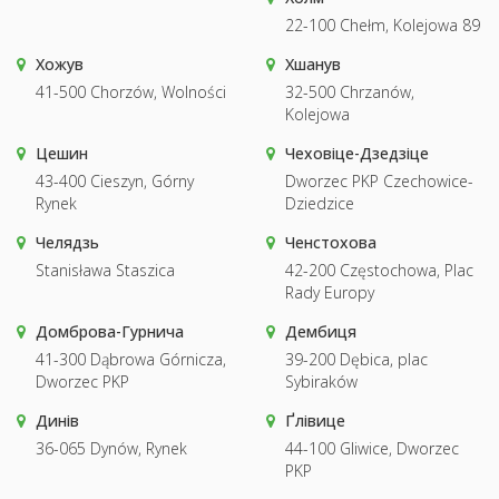
22-100 Chełm, Kolejowa 89
Хожув
Хшанув
41-500 Chorzów, Wolności
32-500 Chrzanów,
Kolejowa
Цешин
Чеховіце-Дзедзіце
43-400 Cieszyn, Górny
Dworzec PKP Czechowice-
Rynek
Dziedzice
Челядзь
Ченстохова
Stanisława Staszica
42-200 Częstochowa, Plac
Rady Europy
Домброва-Гурнича
Дембиця
41-300 Dąbrowa Górnicza,
39-200 Dębica, plac
Dworzec PKP
Sybiraków
Динів
Ґлівице
36-065 Dynów, Rynek
44-100 Gliwice, Dworzec
PKP