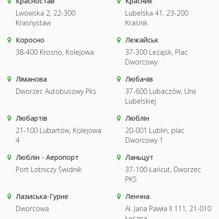
Красностав
Красник
Lwowska 2, 22-300
Lubelska 41, 23-200
Krasnystaw
Kraśnik
Коросно
Лежайськ
38-400 Krosno, Kolejowa
37-300 Leżajsk, Plac
Dworcowy
Ліманова
Любачів
Dworzec Autobusowy Pks
37-600 Lubaczów, Unii
Lubelskiej
Любартів
Люблін
21-100 Lubartów, Kolejowa
20-001 Lublin, plac
4
Dworcowy 1
Люблін - Аеропорт
Ланьцут
Port Lotniczy Świdnik
37-100 Łańcut, Dworzec
PKS
Лазиська-Гурне
Ленчна
Dworcowa
Al. Jana Pawła II 111, 21-010
Łęczna