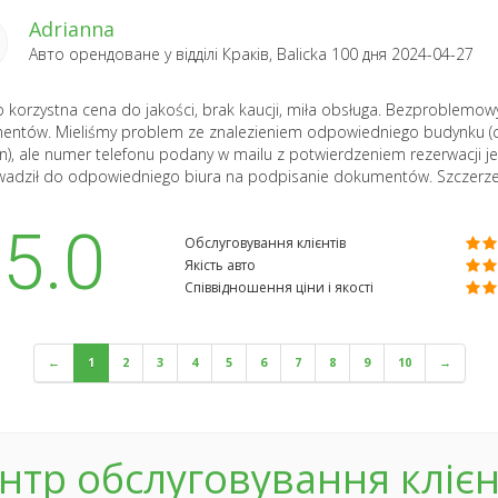
Adrianna
Авто орендоване у відділі
Краків, Balicka 100
дня 2024-04-27
 korzystna cena do jakości, brak kaucji, miła obsługa. Bezproblemowy
ntów. Mieliśmy problem ze znalezieniem odpowiedniego budynku (cz
n), ale numer telefonu podany w mailu z potwierdzeniem rezerwacji je
adził do odpowiedniego biura na podpisanie dokumentów. Szczerze
5.0
Обслуговування клієнтів
Якість авто
Співвідношення ціни і якості
←
1
2
3
4
5
6
7
8
9
10
→
нтр обслуговування клієн