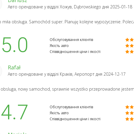
Авто орендоване у відділі
Хожув, Dąbrowskiego
дня 2025-01-18
 miła obsługa. Samochód super. Planuję kolejne wypożyczenie. Pole
5.0
Обслуговування клієнтів
Якість авто
Співвідношення ціни і якості
Rafał
Авто орендоване у відділі
Краків, Аеропорт
дня 2024-12-17
obsluga, nowy samochod, sprawnie wszystko przeprowadone jestem 
4.7
Обслуговування клієнтів
Якість авто
Співвідношення ціни і якості