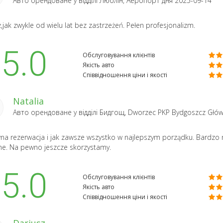
Авто орендоване у відділі
Люблін, Аеропорт
дня 2025-09-14
,jak zwykle od wielu lat bez zastrzeżeń. Pełen profesjonalizm.
5.0
Обслуговування клієнтів
Якість авто
Співвідношення ціни і якості
Natalia
Авто орендоване у відділі
Бидгощ, Dworzec PKP Bydgoszcz Głó
a rezerwacja i jak zawsze wszystko w najlepszym porządku. Bardzo mił
e. Na pewno jeszcze skorzystamy.
5.0
Обслуговування клієнтів
Якість авто
Співвідношення ціни і якості
Dariusz