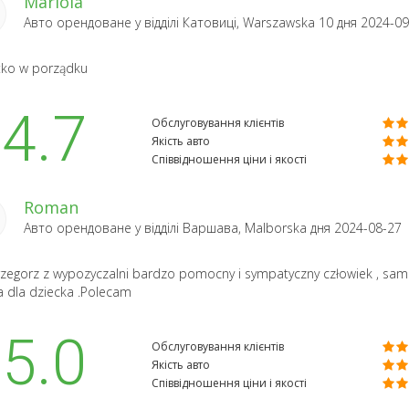
Mariola
Авто орендоване у відділі
Катовиці, Warszawska 10
дня 2024-09
tko w porządku
4.7
Обслуговування клієнтів
Якість авто
Співвідношення ціни і якості
Roman
Авто орендоване у відділі
Варшава, Malborska
дня 2024-08-27
zegorz z wypozyczalni bardzo pomocny i sympatyczny człowiek , sa
ka dla dziecka .Polecam
5.0
Обслуговування клієнтів
Якість авто
Співвідношення ціни і якості