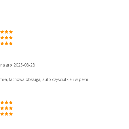
wna
дня 2025-08-28
a, fachowa obsługa, auto czyściutkie i w pełni