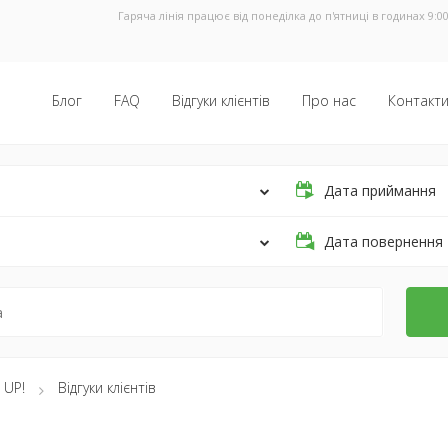
Гаряча лінія працює від понеділка до п'ятниці в годинах 9:00
Блог
FAQ
Відгуки клієнтів
Про нас
Контакт
Дата приймання
Дата повернення
 UP!
Відгуки клієнтів