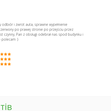
 odbiór i zwrot auta, sprawne wypełnienie
erwony po prawej stronie po przejściu przez
st czynny, Pan z obsługi odebrał nas spod budynku i
 polecam :)
тів