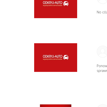
No cóż
Ponown
sprawn