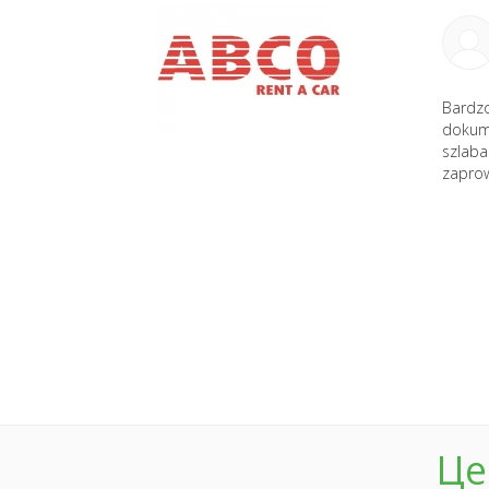
Bardzo
dokume
szlaba
zaprow
Це