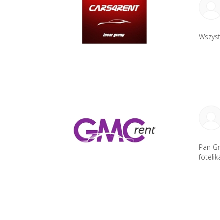
Wszys
Pan Gr
foteli