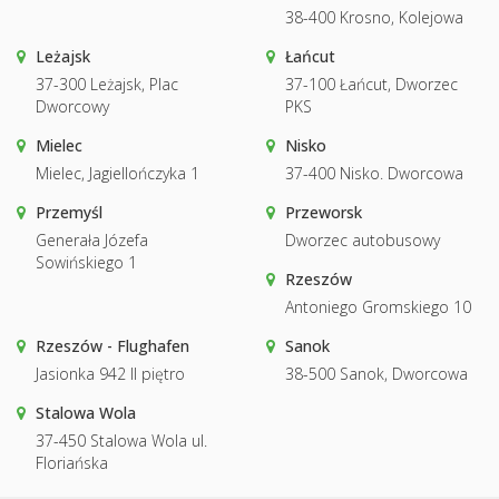
38-400 Krosno, Kolejowa
Leżajsk
Łańcut
37-300 Leżajsk, Plac
37-100 Łańcut, Dworzec
Dworcowy
PKS
Mielec
Nisko
Mielec, Jagiellończyka 1
37-400 Nisko. Dworcowa
Przemyśl
Przeworsk
Generała Józefa
Dworzec autobusowy
Sowińskiego 1
Rzeszów
Antoniego Gromskiego 10
Rzeszów - Flughafen
Sanok
Jasionka 942 II piętro
38-500 Sanok, Dworcowa
Stalowa Wola
37-450 Stalowa Wola ul.
Floriańska