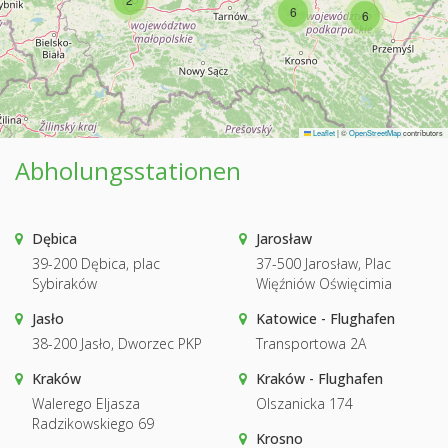
6
6
Leaflet
|
©
OpenStreetMap
contributors
Abholungsstationen
Dębica
Jarosław
39-200 Dębica, plac
37-500 Jarosław, Plac
Sybiraków
Więźniów Oświęcimia
Jasło
Katowice - Flughafen
38-200 Jasło, Dworzec PKP
Transportowa 2A
Kraków
Kraków - Flughafen
Walerego Eljasza
Olszanicka 174
Radzikowskiego 69
Krosno