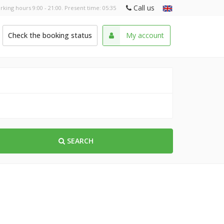
Call us
rking hours 9:00 - 21:00. Present time:
05:35
Check the booking status
My account
SEARCH