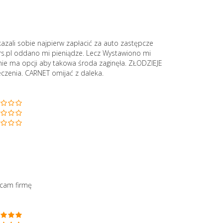
zali sobie najpierw zapłacić za auto zastępcze
ars.pl oddano mi pieniądze. Lecz Wystawiono mi
 nie ma opcji aby takowa środa zaginęła. ZŁODZIEJE
eczenia. CARNET omijać z daleka.
ecam firmę