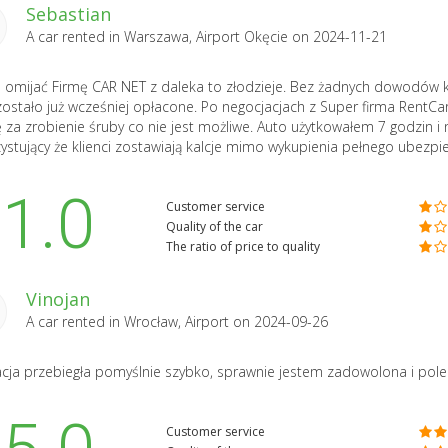
Sebastian
A car rented in
Warszawa, Airport Okęcie
on 2024-11-21
 omijać Firmę CAR NET z daleka to złodzieje. Bez żadnych dowodów ka
zostało już wcześniej opłacone. Po negocjacjach z Super firma RentC
ę za zrobienie śruby co nie jest możliwe. Auto użytkowałem 7 godzin i
ystujący że klienci zostawiają kalcje mimo wykupienia pełnego ubezpi
1.0
Customer service
Quality of the car
The ratio of price to quality
Vinojan
A car rented in
Wrocław, Airport
on 2024-09-26
acja przebiegła pomyślnie szybko, sprawnie jestem zadowolona i pol
Customer service