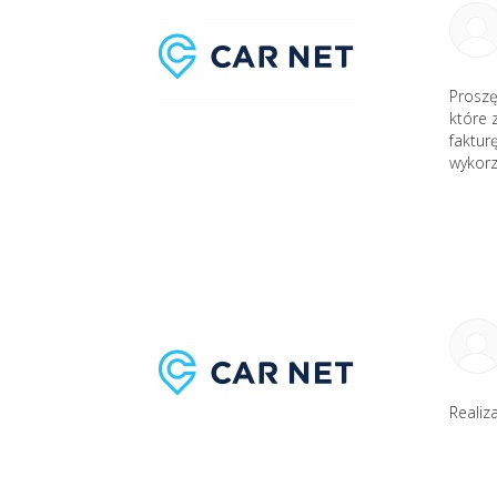
Proszę
które 
faktur
wykorz
Realiz