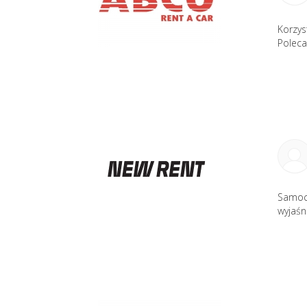
Korzys
Poleca
Samoch
wyjaśn