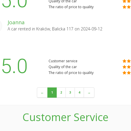
5.0
Quality of the car
The ratio of price to quality
Joanna
A car rented in
Kraków, Balicka 117
on 2024-09-12
5.0
Customer service
Quality of the car
The ratio of price to quality
←
1
2
3
4
→
Customer Service