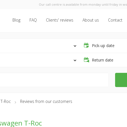
Our call centre is available from monday until friday in wo
Blog
FAQ
Clients' reviews
About us
Contact
Pick-up date
Return date
 T-Roc
Reviews from our customers
swagen T-Roc