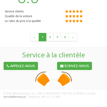
Service clients
Qualité de la voiture
Le ratio du prix à la qualité
←
1
2
3
4
→
Service à la clientèle
APPELEZ-NOUS
ÉCRIVEZ-NOUS
© 2026 RentCars.pl sp. z o.o. | KRS nr 0000447909 | NIP 792-22-88-823 | Contact:
kontakt@rentcars.pl
| Téléphone: +48 222 111 885