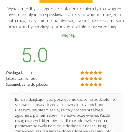
Wynajem odbył się zgodnie z planem, miałem tylko uwagi że
było mało płynu do spryskiwaczy ale zapewniono mnie, że te
auta mają mały zbiornik na płyn więc się już nie czepiam. Sam
pracownik był życzliwy i pomocny, dostałem też wcześniej
informację gdzie mamy się spotkać po odbiór auta. Przed
Więcej...
zwrotem tez miałem informacje o tym jak się spotkamy. Auto
czyste i bez większych uszkodzeń a to na plus bo różnie auta
5.0
wyglądają z wypożyczalni.
Obsługa klienta
Jakość samochodu
Stosunek cena do jakości
Bardzo dziękujemy za poświęcenie czasu na podzielenie
się swoimi doświadczeniami z wynajmu samochodu.
Cieszymy się niezmiernie, że cały proces przebiegł
zgodnie z planem i spełnił Państwa oczekiwania. Każda
uwaga naszych klientów jest dla nas niezwykle cenna,
ponieważ pozwala nam stale doskonalić nasze usługi i
zapewniać jeszcze lepsze doświadczenia każdemu, kto