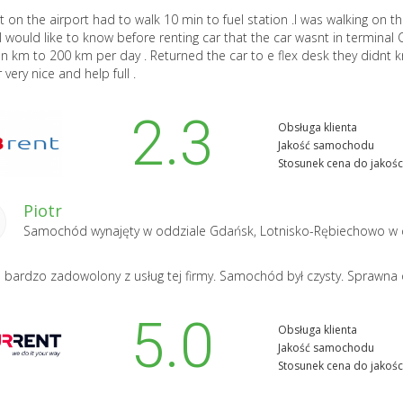
t on the airport had to walk 10 min to fuel station .I was walking on t
 I would like to know before renting car that the car wasnt in termina
on km to 200 km per day . Returned the car to e flex desk they didnt 
 very nice and help full .
2.3
Obsługa klienta
Jakość samochodu
Stosunek cena do jakośc
Piotr
Samochód wynajęty w oddziale
Gdańsk, Lotnisko-Rębiechowo
w 
 bardzo zadowolony z usług tej firmy. Samochód był czysty. Sprawna
5.0
Obsługa klienta
Jakość samochodu
Stosunek cena do jakośc