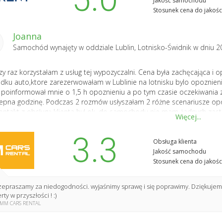
Jakość samochodu
Stosunek cena do jakośc
Joanna
Samochód wynajęty w oddziale
Lublin, Lotnisko-Świdnik
w dniu 2
zy raz korzystałam z usług tej wypozyczalni. Cena była zachęcająca i 
dku auto,ktore zarezerwowałam w Lublinie na lotnisku bylo opoznien
poinformował mnie o 1,5 h opoznieniu a po tym czasie oczekiwania 
epna godzinę. Podczas 2 rozmów usłyszałam 2 różne scenariusze opóź
ontakt z obsługą klienta był ok, do samochodu nie mam żadnych zast
Więcej...
3.3
Obsługa klienta
Jakość samochodu
Stosunek cena do jakośc
zepraszamy za niedogodności. wyjaśnimy sprawę i się poprawimy. Dziękujemy
rty w przyszłości ! :)
MM CARS RENTAL