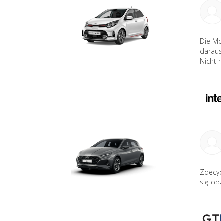
Die Mo
daraus
Nicht n
Zdecyd
się ob