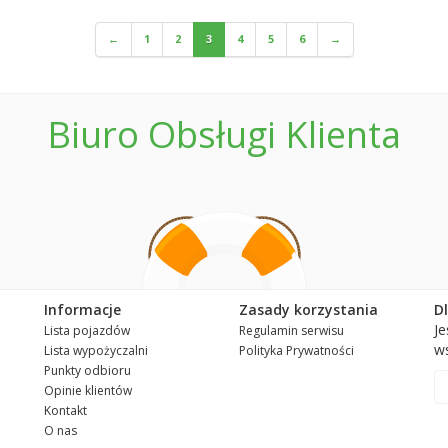
←
1
2
3
4
5
6
→
Biuro Obsługi Klienta
Informacje
Zasady korzystania
D
Je
Lista pojazdów
Regulamin serwisu
ws
Lista wypożyczalni
Polityka Prywatności
Punkty odbioru
Opinie klientów
Kontakt
O nas