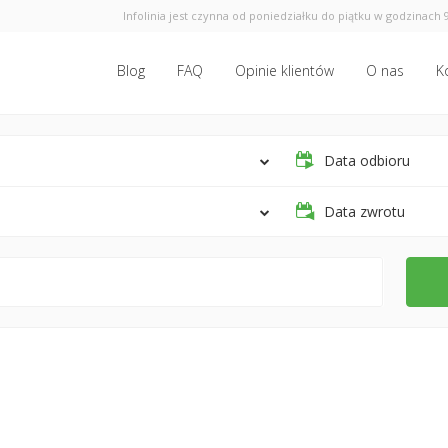
Infolinia jest czynna od poniedziałku do piątku w godzinach 9
Blog
FAQ
Opinie klientów
O nas
K
Data odbioru
Data zwrotu