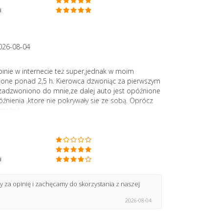
i
026-08-04
opinie w internecie też super,jednak w moim
ione ponad 2,5 h. Kierowca dzwoniąc za pierwszym
zadzwoniono do mnie,ze dalej auto jest opóźnione
nienia ,ktore nie pokrywały sie ze sobą. Oprócz
rzeżeń.
i
 za opinię i zachęcamy do skorzystania z naszej
2026-08-04