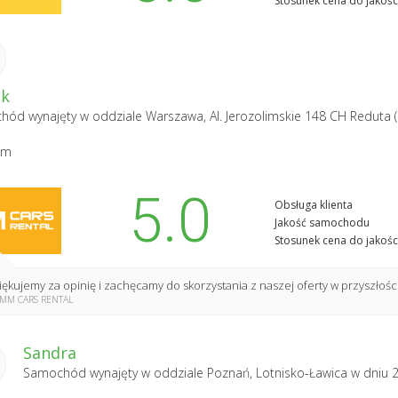
Stosunek cena do jakośc
k
hód wynajęty w oddziale
Warszawa, Al. Jerozolimskie 148 CH Reduta
am
5.0
Obsługa klienta
Jakość samochodu
Stosunek cena do jakośc
ękujemy za opinię i zachęcamy do skorzystania z naszej oferty w przyszłości !
MM CARS RENTAL
Sandra
Samochód wynajęty w oddziale
Poznań, Lotnisko-Ławica
w dniu 