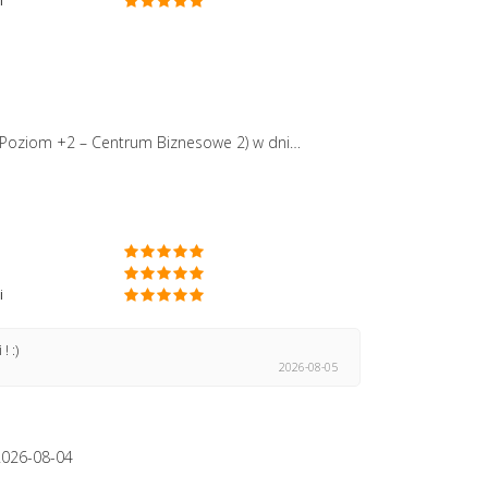
i
 (Poziom +2 – Centrum Biznesowe 2)
w dniu 2026-08-04
i
 :)
2026-08-05
2026-08-04