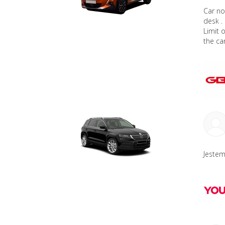
Car no
desk .
Limit 
the car
Jestem