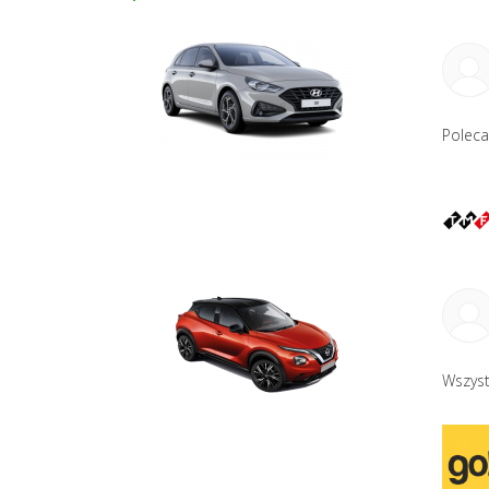
Polec
Wszys