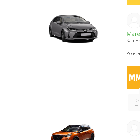
Mare
Samoc
Polec
Dzi