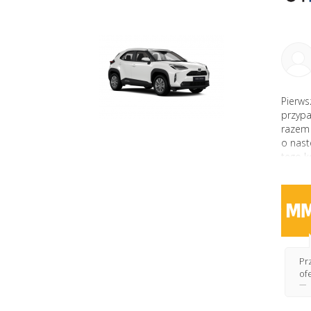
Pierws
przypa
razem 
o nast
tego k
Pr
ofe