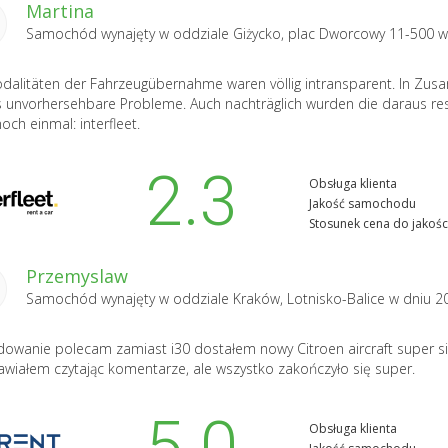
Martina
Samochód wynajęty w oddziale
Giżycko, plac Dworcowy 11-500
w
dalitäten der Fahrzeugübernahme waren völlig intransparent. In Zu
 unvorhersehbare Probleme. Auch nachträglich wurden die daraus resul
och einmal: interfleet.
2.3
Obsługa klienta
Jakość samochodu
Stosunek cena do jakośc
Przemyslaw
Samochód wynajęty w oddziale
Kraków, Lotnisko-Balice
w dniu 2
owanie polecam zamiast i30 dostałem nowy Citroen aircraft super si
awiałem czytając komentarze, ale wszystko zakończyło się super.
5.0
Obsługa klienta