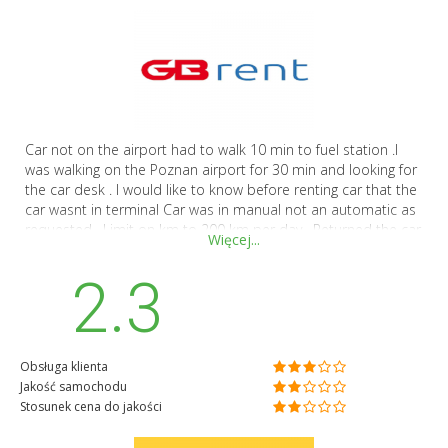
Car not on the airport had to walk 10 min to fuel station .I
was walking on the Poznan airport for 30 min and looking for
the car desk . I would like to know before renting car that the
car wasnt in terminal Car was in manual not an automatic as
requested . Limit on km to 200 km per day . Returned the car
Więcej...
to e flex desk they didnt know anything about it . Person who
was giving me the car very nice and help full .
2.3
Obsługa klienta
Jakość samochodu
Stosunek cena do jakości