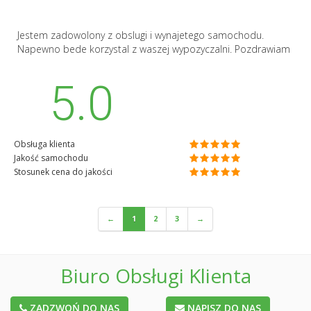
Jestem zadowolony z obslugi i wynajetego samochodu.
Napewno bede korzystal z waszej wypozyczalni. Pozdrawiam
5.0
Obsługa klienta
Jakość samochodu
Stosunek cena do jakości
←
1
2
3
→
Biuro Obsługi Klienta
ZADZWOŃ DO NAS
NAPISZ DO NAS