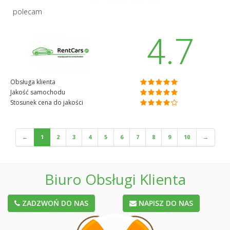
polecam
4.7
Obsługa klienta
Jakość samochodu
Stosunek cena do jakości
←
1
2
3
4
5
6
7
8
9
10
→
Biuro Obsługi Klienta
ZADZWOŃ DO NAS
NAPISZ DO NAS