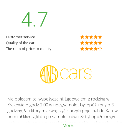
4.7
Customer service
Quality of the car
The ratio of price to quality
Nie polecam tej wypożyczalni. Lądowałem z rodziną w
Krakowie o godz 2.00 w nocy,samolot był opóźniony o 3
godziny,Pan który miał wręczyć kluczyki pojechał do Katowic
bo miał klienta,którego samolot również był opóźniony,w
efekcie czekałem z żoną i dziećmi ponad 3 godziny do piątej
More...
rano,kiedy obsługa wróci do Balic i wyda mi samochód,który