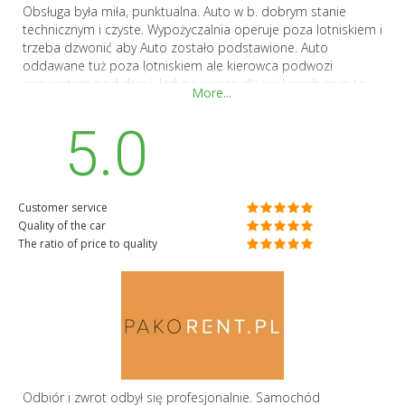
Obsługa była miła, punktualna. Auto w b. dobrym stanie
technicznym i czyste. Wypożyczalnia operuje poza lotniskiem i
trzeba dzwonić aby Auto zostało podstawione. Auto
oddawane tuż poza lotniskiem ale kierowca podwozi
spowrotem pod drzwi. Jedyna uwaga dla większych grup to
More...
aby upewnić się o pojemności samochodu. Reklamowane
jako 7 osób, 4 duże walizki, 6 małych walizek - pominięta jest
5.0
uwaga ze tu chodzi o albo 7 osób albo pojemność na walizki.
Do tego auta (Dacia Jogger) jeżeli wejdzie 7 osób to najwiecej
2 małe walizki. Jeżeli ktos potrzebuje pomieścić i ludzi i tyle
walizek to proponuje wynająć większe auto.
Customer service
Quality of the car
The ratio of price to quality
Odbiór i zwrot odbył się profesjonalnie. Samochód