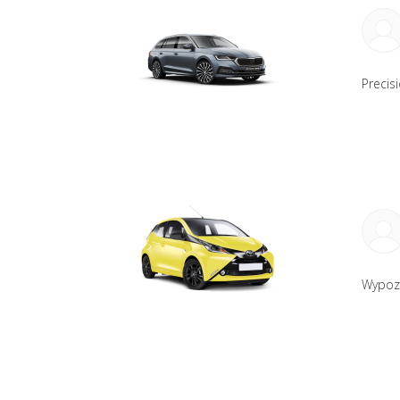
Precis
Wypozy