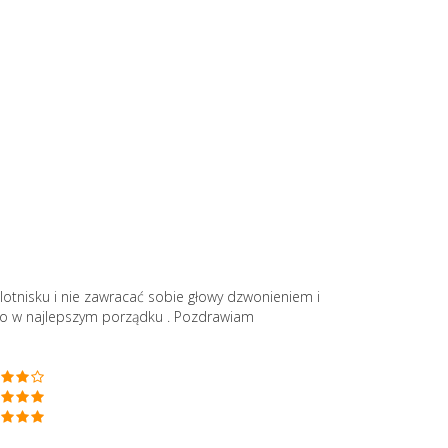
lotnisku i nie zawracać sobie głowy dzwonieniem i
ko w najlepszym porządku . Pozdrawiam