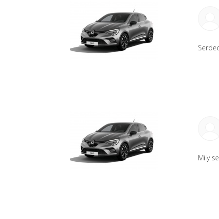
Serdec
Mily s