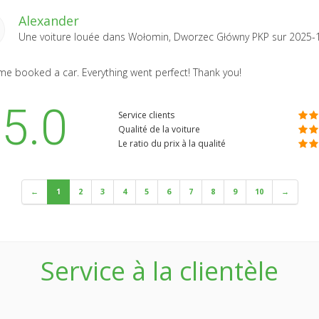
Alexander
Une voiture louée dans
Wołomin, Dworzec Główny PKP
sur 2025-
time booked a car. Everything went perfect! Thank you!
5.0
Service clients
Qualité de la voiture
Le ratio du prix à la qualité
←
1
2
3
4
5
6
7
8
9
10
→
Service à la clientèle