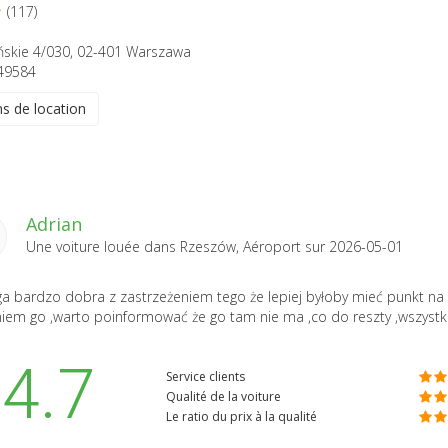
(117)
ińskie 4/030, 02-401 Warszawa
49584
ns de location
Adrian
Une voiture louée dans
Rzeszów, Aéroport
sur 2026-05-01
a bardzo dobra z zastrzeżeniem tego że lepiej byłoby mieć punkt na 
iem go ,warto poinformować że go tam nie ma ,co do reszty ,wszyst
4.7
Service clients
Qualité de la voiture
Le ratio du prix à la qualité