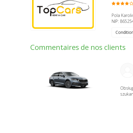
Pola Karol
NIP: 86525
Conditio
Commentaires de nos clients
Obsług
szukan