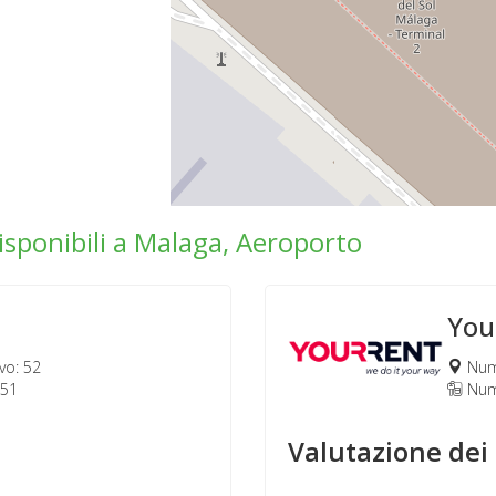
disponibili a Malaga, Aeroporto
You
vo: 52
Nume
151
Nume
Valutazione dei 