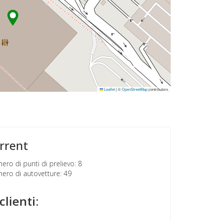
Leaflet
|
©
OpenStreetMap
contributors
rrent
ro di punti di prelievo: 8
ro di autovetture: 49
clienti: