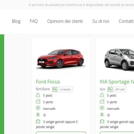
Il servizio di assistenza telefonica è disponibile dal lunedi al vener
Blog
FAQ
Opinioni dei clienti
Su di noi
Contatt
Ford
Focus
KIA
Sportage I
familiare
suv
compatto
off-road
5 posti
5 posti
5 porte
5 porte
manuale
manuale
SI
SI
3 valigie grandi oppure 5
3 valigie grandi op
piccole valigie
piccole valigie