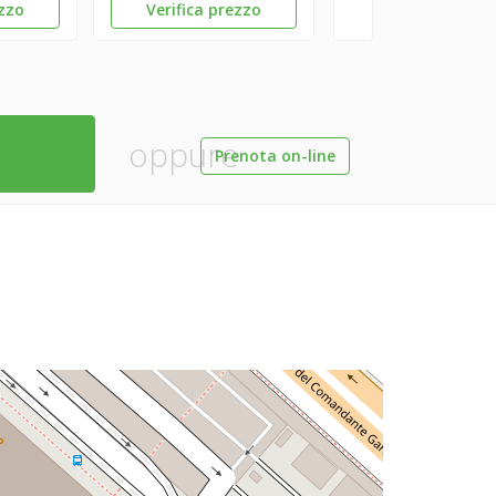
ezzo
Verifica prezzo
oppure
Prenota on-line