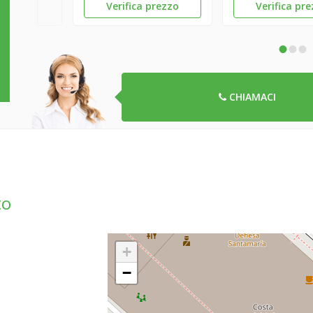
Verifica prezzo
Verifica pr
•
•
•
CHIAMACI
to
+
−