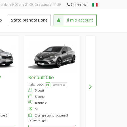
Chiamaci
di dalle 9:00 alle 21:00. Ora attuale:
11:39
o
Stato prenotazione
Il mio account
V
Renault
Clio
hatchback
economico
5 posti
5 porte
manuale
SI
pure 5
2 valigie grandi oppure 3
piccole valigie