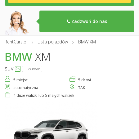
Zadzwoń do nas
RentCars.pl
Lista pojazdów
BMW XM
BMW
XM
suv
luksusowe
5 miejsc
5 drzwi
automatyczna
TAK
4 duże walizki lub 5 małych walizek