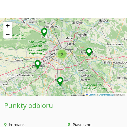
+
−
3
Leaflet
|
©
OpenStreetMap
contributors
Punkty odbioru
Łomianki
Piaseczno