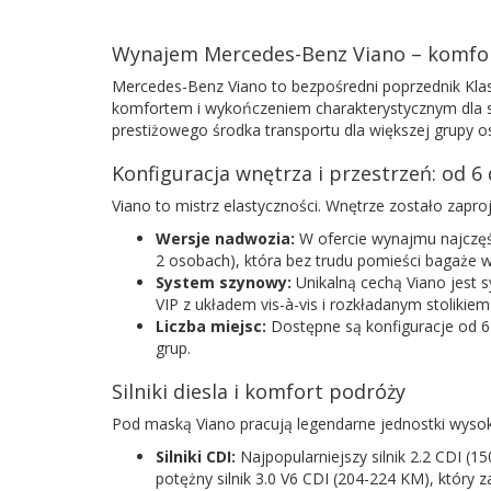
Wynajem Mercedes-Benz Viano – komfor
Mercedes-Benz Viano to bezpośredni poprzednik Klas
komfortem i wykończeniem charakterystycznym dla s
prestiżowego środka transportu dla większej grupy o
Konfiguracja wnętrza i przestrzeń: od 6 
Viano to mistrz elastyczności. Wnętrze zostało zap
Wersje nadwozia:
W ofercie wynajmu najczęśc
2 osobach), która bez trudu pomieści bagaże 
System szynowy:
Unikalną cechą Viano jest 
VIP z układem vis-à-vis i rozkładanym stoliki
Liczba miejsc:
Dostępne są konfiguracje od 6 
grup.
Silniki diesla i komfort podróży
Pod maską Viano pracują legendarne jednostki wysok
Silniki CDI:
Najpopularniejszy silnik 2.2 CDI (
potężny silnik 3.0 V6 CDI (204-224 KM), który