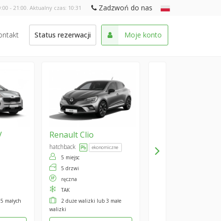
Zadzwoń do nas
:00 - 21:00. Aktualny czas:
10:31
ontakt
Status rezerwacji
Moje konto
V
Renault
Clio
hatchback
ekonomiczne
5 miejsc
5 drzwi
ręczna
TAK
 5 małych
2 duże walizki lub 3 małe
walizki