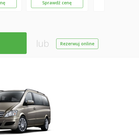
enę
Sprawdź cenę
lub
Rezerwuj online