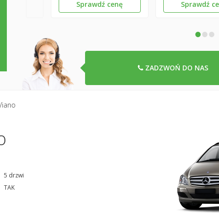
Sprawdź cenę
Sprawdź c
•
•
•
ZADZWOŃ DO NAS
Viano
o
5 drzwi
TAK