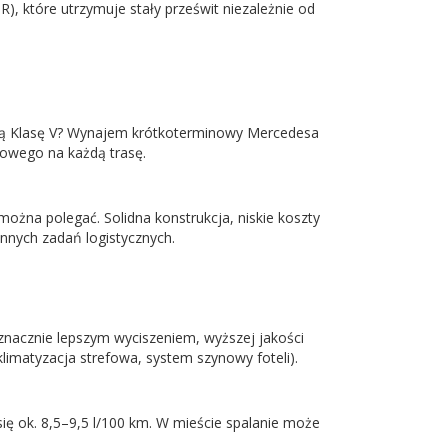
, które utrzymuje stały prześwit niezależnie od
wszą Klasę V? Wynajem krótkoterminowy Mercedesa
towego na każdą trasę.
ożna polegać. Solidna konstrukcja, niskie koszty
ennych zadań logistycznych.
 znacznie lepszym wyciszeniem, wyższej jakości
matyzacja strefowa, system szynowy foteli).
się ok. 8,5–9,5 l/100 km. W mieście spalanie może