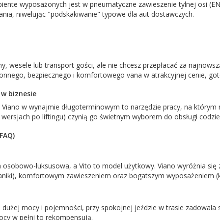
ente wyposażonych jest w pneumatyczne zawieszenie tylnej osi (ENR)
ania, niwelując "podskakiwanie" typowe dla aut dostawczych.
, wesele lub transport gości, ale nie chcesz przepłacać za najno
ronnego, bezpiecznego i komfortowego vana w atrakcyjnej cenie, go
w biznesie
, Viano w wynajmie długoterminowym to narzędzie pracy, na którym m
w wersjach po liftingu) czynią go świetnym wyborem do obsługi codzi
(FAQ)
ja osobowo-luksusowa, a Vito to model użytkowy. Viano wyróżnia się
aniki), komfortowym zawieszeniem oraz bogatszym wyposażeniem (kli
 dużej mocy i pojemności, przy spokojnej jeździe w trasie zadowala 
mocy w pełni to rekompensują.