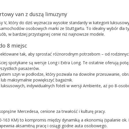
towy van z duszą limuzyny
y V, który do dziś wyznacza wysokie standardy w kategorii luksusow
amochodów osobowych marki ze Stuttgartu. To idealny wybór dla tyc
sób, w bardziej przystępnej cenie niż najnowsze modele.
do 8 miejsc
rojektowane tak, aby sprostać różnorodnym potrzebom – od rodzinnyc
iej spotykane są wersje Long i Extra Long. Te ostatnie oferują pot
wszystkich pasażerów.
system szyn w podłodze, który pozwala na dowolne przesuwanie, obra
em lub maksymalnie powiększyć bagażnik.
luksusowych, indywidualnych foteli w wersji Ambiente, aż po 8-osob
oprężne Mercedesa, cenione za trwałość i kulturę pracy.
150-163 KM) to kompromis między dynamiką a ekonomią (spalanie ok. 
 zapewnia aksamitną pracę i osiągi godne auta osobowego.