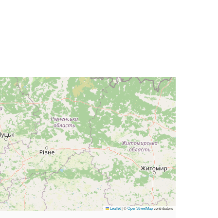
Leaflet
|
©
OpenStreetMap
contributors