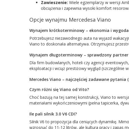
Zawieszenie:
Wiele egzemplarzy w wersji Ambi
obciążenia i zapewnia wysoki komfort resorow
Opcje wynajmu Mercedesa Viano
Wynajem krótkoterminowy – ekonomia i wygoda
Potrzebujesz niezawodnego auta na wyjazd wakacyjny
Viano to doskonała alternatywa. Otrzymujesz przest
Wynajem długoterminowy – sprawdzony partner 
Dla firm budowlanych, hoteli czy agencji eventowych
eksploatacji i wciąż prestiżowy wygląd (szczególnie 
Mercedes Viano – najczęściej zadawane pytania 
Czym różni się Viano od Vito?
Choć bazują na tej samej konstrukcji, Viano to wers
materiałami wykończeniowymi (pełna tapicerka, dyw
Ile pali silnik 3.0 V6 CDI?
Silnik V6 to propozycja dla ceniących dynamikę. Mimo
wzrosnąć do 11-12 litrów, ale kultura pracy i zapas 