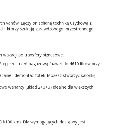
ych vanów. Łączy on solidną technikę użytkową z
h, którzy szukają sprawdzonego, przestronnego i
h wakacji po transfery biznesowe.
ężną przestrzeń bagażową (nawet do 4610 litrów przy
canie i demontaż foteli. Możesz stworzyć salonkę
owe warianty (układ 2+3+3) idealne dla większych
8 l/100 km). Dla wymagających dostępny jest