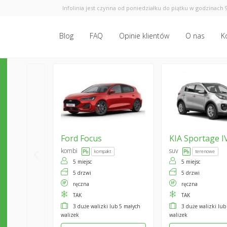
Infolinia jest czynna od poniedziałku do piątku w godzinach 9
Blog
FAQ
Opinie klientów
O nas
K
Ford
Focus
KIA
Sportage I
kombi
suv
kompakt
terenowe
5 miejsc
5 miejsc
5 drzwi
5 drzwi
ręczna
ręczna
TAK
TAK
3 duże walizki lub 5 małych
3 duże walizki lub
walizek
walizek