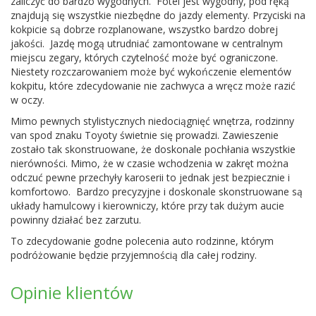
zaliczyć do bardzo wygodnych. Fotel jest wygodny, pod ręką
znajdują się wszystkie niezbędne do jazdy elementy. Przyciski na
kokpicie są dobrze rozplanowane, wszystko bardzo dobrej
jakości. Jazdę mogą utrudniać zamontowane w centralnym
miejscu zegary, których czytelność może być ograniczone.
Niestety rozczarowaniem może być wykończenie elementów
kokpitu, które zdecydowanie nie zachwyca a wręcz może razić
w oczy.
Mimo pewnych stylistycznych niedociągnięć wnętrza, rodzinny
van spod znaku Toyoty świetnie się prowadzi. Zawieszenie
zostało tak skonstruowane, że doskonale pochłania wszystkie
nierówności. Mimo, że w czasie wchodzenia w zakręt można
odczuć pewne przechyły karoserii to jednak jest bezpiecznie i
komfortowo. Bardzo precyzyjne i doskonale skonstruowane są
układy hamulcowy i kierowniczy, które przy tak dużym aucie
powinny działać bez zarzutu.
To zdecydowanie godne polecenia auto rodzinne, którym
podróżowanie będzie przyjemnością dla całej rodziny.
Opinie klientów