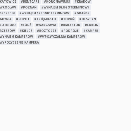
KATOWICE
#RENTCARS
#KORONAWIRUS
#KRAKÓW
WROCŁAW
#POZNAŃ
#WYNAJEM DŁUGOTERMINOWY
SZCZECIN
#WYNAJEM ŚREDNIOTERMINOWY
#GDAŃSK
GDYNIA
#SOPOT
#TRÓJMIASTO
#TORUŃ
#OLSZTYN
LOTNISKO
#ŁÓDŹ
#WARSZAWA
#BIAŁYSTOK
#LUBLIN
RZESZÓW
#KIELCE
#ROZTOCZE
#PODRÓŻE
#KAMPER
WYNAJEM KAMPERÓW
#WYPOŻYCZALNIA KAMPERÓW
WYPOŻYCZENIE KAMPERA