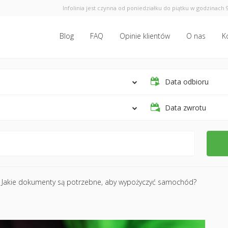
Infolinia jest czynna od poniedziałku do piątku w godzinach 9
Blog
FAQ
Opinie klientów
O nas
K
Data odbioru
Data zwrotu
Jakie dokumenty są potrzebne, aby wypożyczyć samochód?