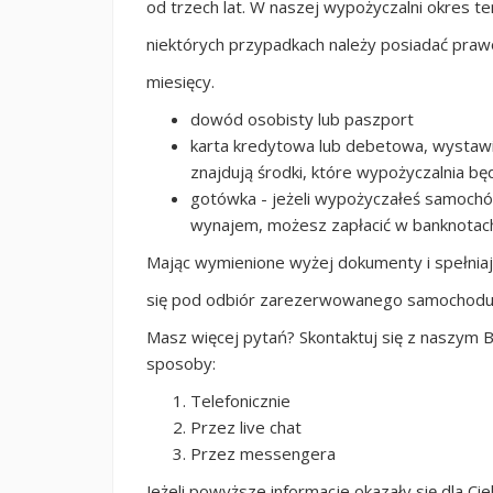
od trzech lat. W naszej wypożyczalni okres te
niektórych przypadkach należy posiadać prawo
miesięcy.
dowód osobisty lub paszport
karta kredytowa lub debetowa, wystaw
znajdują środki, które wypożyczalnia 
gotówka - jeżeli wypożyczałeś samochód
wynajem, możesz zapłacić w banknotac
Mając wymienione wyżej dokumenty i spełnia
się pod odbiór zarezerwowanego samochodu. 
Masz więcej pytań? Skontaktuj się z naszym B
sposoby:
Telefonicznie
Przez live chat
Przez messengera
Jeżeli powyższe informacje okazały się dla Ci