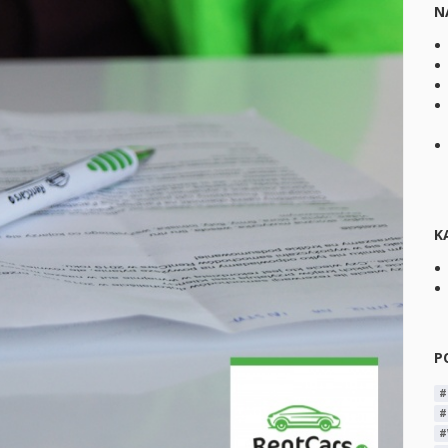
N
K
P
#
#
#