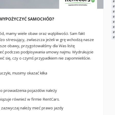
#
#
#
#
Y WYPOŻYCZYĆ SAMOCHÓD?
#
#
#
d, mamy wiele obaw oraz wątpliwości. Sam fakt
#
zo stresujący, zwłaszcza jeżeli w grę wchodzą nasze
asze obawy, przygotowaliśmy dla Was listę
ieć podczas podpisywania umowy najmu. Wydrukujcie
twić się, czy o czymś przypadkiem nie zapomnieliście.
czyki, musimy okazać kilka
do prowadzenia pojazdów należy
iązuje również w firmie RentCars.
 zazwyczaj należy mieć prawo jazdy