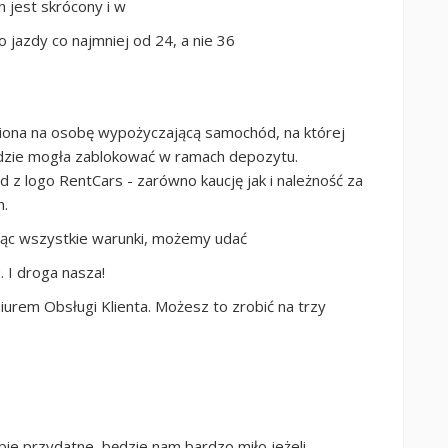
n jest skrócony i w
 jazdy co najmniej od 24, a nie 36
iona na osobę wypożyczającą
samochód, na której
będzie mogła zablokować w ramach depozytu.
 z logo RentCars - zarówno kaucję jak i należność za
h.
jąc wszystkie warunki, możemy udać
I droga nasza!
iurem Obsługi Klienta. Możesz to zrobić na trzy
ebie przydatne, będzie nam bardzo miło jeżeli