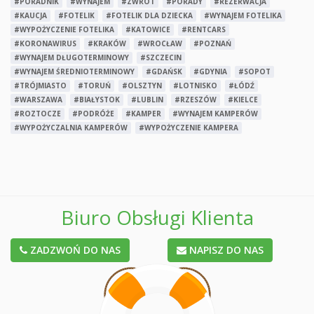
#PORADNIK
#WYNAJEM
#ZWROT
#PORADY
#REZERWACJA
#KAUCJA
#FOTELIK
#FOTELIK DLA DZIECKA
#WYNAJEM FOTELIKA
#WYPOŻYCZENIE FOTELIKA
#KATOWICE
#RENTCARS
#KORONAWIRUS
#KRAKÓW
#WROCŁAW
#POZNAŃ
#WYNAJEM DŁUGOTERMINOWY
#SZCZECIN
#WYNAJEM ŚREDNIOTERMINOWY
#GDAŃSK
#GDYNIA
#SOPOT
#TRÓJMIASTO
#TORUŃ
#OLSZTYN
#LOTNISKO
#ŁÓDŹ
#WARSZAWA
#BIAŁYSTOK
#LUBLIN
#RZESZÓW
#KIELCE
#ROZTOCZE
#PODRÓŻE
#KAMPER
#WYNAJEM KAMPERÓW
#WYPOŻYCZALNIA KAMPERÓW
#WYPOŻYCZENIE KAMPERA
Biuro Obsługi Klienta
ZADZWOŃ DO NAS
NAPISZ DO NAS