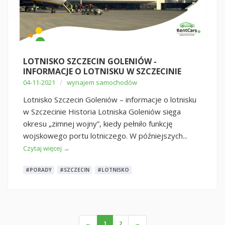
LOTNISKO SZCZECIN GOLENIÓW -
INFORMACJE O LOTNISKU W SZCZECINIE
/
04-11-2021
wynajem samochodów
Lotnisko Szczecin Goleniów – informacje o lotnisku
w Szczecinie Historia Lotniska Goleniów sięga
okresu „zimnej wojny”, kiedy pełniło funkcję
wojskowego portu lotniczego. W późniejszych...
Czytaj więcej →
#PORADY
#SZCZECIN
#LOTNISKO
←
1
2
→