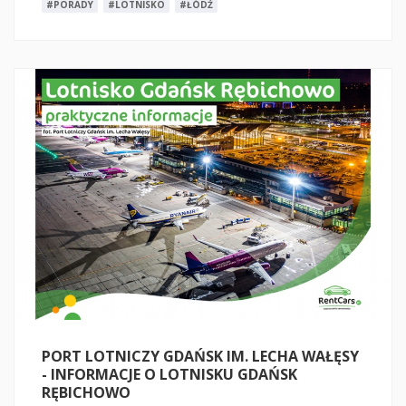
#PORADY
#LOTNISKO
#ŁÓDŹ
PORT LOTNICZY GDAŃSK IM. LECHA WAŁĘSY
- INFORMACJE O LOTNISKU GDAŃSK
RĘBICHOWO