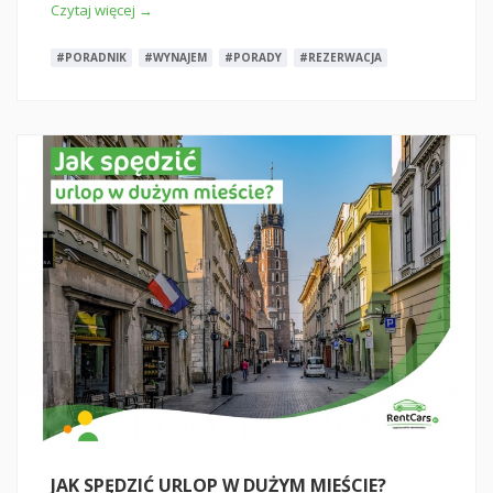
Czytaj więcej →
#PORADNIK
#WYNAJEM
#PORADY
#REZERWACJA
JAK SPĘDZIĆ URLOP W DUŻYM MIEŚCIE?