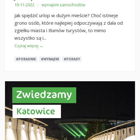
/
19-11-2022
wynajem samochodów
Jak spędzić urlop w dużym mieście? Choć istnieje
grono osób, które najlepiej odpoczywają z dala od
zgiełku miasta i tłumów turystów, to mimo
wszystko są i...
Czytaj więcej →
#PORADNIK
#WYNAJEM
#PORADY