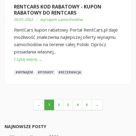
RENTCARS KOD RABATOWY - KUPON
RABATOWY DO RENTCARS
/
20-01-2022
wynajem samochodów
RentCars kupon rabatowy Portal RentCars.pl daje
możliwość znalezienia najlepszej oferty wynajmu
samochodów na terenie całej Polski. Oprócz
posiadania własnej...
Czytaj więcej →
#WYNAJEM
#PORADY
#REZERWACJA
←
1
2
3
4
5
→
NAJNOWSZE POSTY