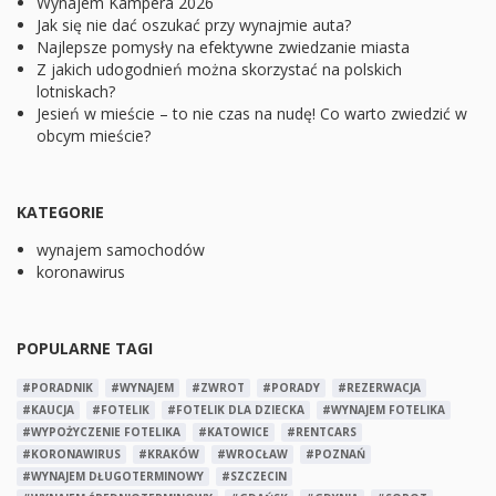
Wynajem Kampera 2026
Jak się nie dać oszukać przy wynajmie auta?
Najlepsze pomysły na efektywne zwiedzanie miasta
Z jakich udogodnień można skorzystać na polskich
lotniskach?
Jesień w mieście – to nie czas na nudę! Co warto zwiedzić w
obcym mieście?
KATEGORIE
wynajem samochodów
koronawirus
POPULARNE TAGI
#PORADNIK
#WYNAJEM
#ZWROT
#PORADY
#REZERWACJA
#KAUCJA
#FOTELIK
#FOTELIK DLA DZIECKA
#WYNAJEM FOTELIKA
#WYPOŻYCZENIE FOTELIKA
#KATOWICE
#RENTCARS
#KORONAWIRUS
#KRAKÓW
#WROCŁAW
#POZNAŃ
#WYNAJEM DŁUGOTERMINOWY
#SZCZECIN