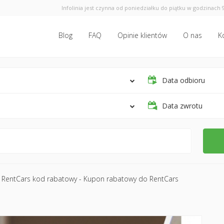
Infolinia jest czynna od poniedziałku do piątku w godzinach 9
Blog
FAQ
Opinie klientów
O nas
K
Data odbioru
Data zwrotu
RentCars kod rabatowy - Kupon rabatowy do RentCars