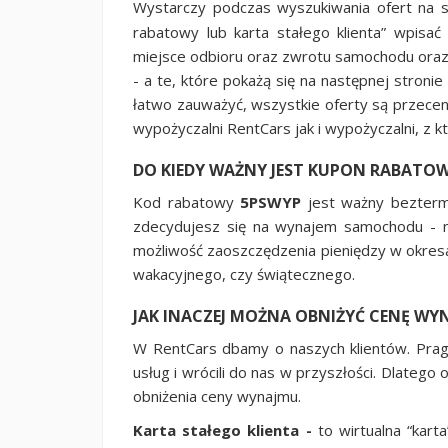
Wystarczy podczas wyszukiwania ofert na s
rabatowy lub karta stałego klienta” wpisa
miejsce odbioru oraz zwrotu samochodu oraz 
- a te, które pokażą się na następnej stron
łatwo zauważyć, wszystkie oferty są przecen
wypożyczalni RentCars jak i wypożyczalni, z 
DO KIEDY WAŻNY JEST KUPON RABATO
Kod rabatowy
5PSWYP
jest ważny bezterm
zdecydujesz się na wynajem samochodu - m
możliwość zaoszczędzenia pieniędzy w okres
wakacyjnego, czy świątecznego.
JAK INACZEJ MOŻNA OBNIŻYĆ CENĘ WY
W RentCars dbamy o naszych klientów. Prag
usług i wrócili do nas w przyszłości. Dlateg
obniżenia ceny wynajmu.
Karta stałego klienta -
to wirtualna “kar