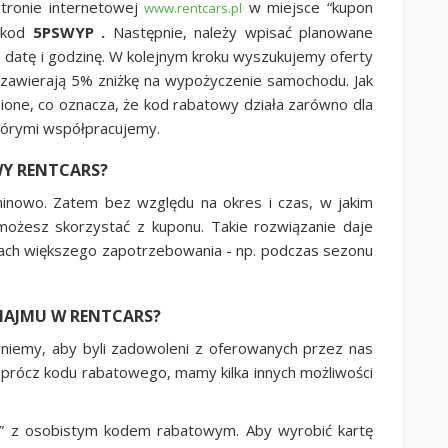
tronie internetowej
w miejsce “kupon
www.rentcars.pl
ć kod
5PSWYP .
Następnie, należy wpisać planowane
datę i godzinę. W kolejnym kroku wyszukujemy oferty
ie zawierają 5% zniżkę na wypożyczenie samochodu. Jak
ione, co oznacza, że kod rabatowy działa zarówno dla
którymi współpracujemy.
WY RENTCARS?
inowo. Zatem bez względu na okres i czas, w jakim
ożesz skorzystać z kuponu. Takie rozwiązanie daje
ach większego zapotrzebowania - np. podczas sezonu
NAJMU W RENTCARS?
niemy, aby byli zadowoleni z oferowanych przez nas
o oprócz kodu rabatowego, mamy kilka innych możliwości
ta” z osobistym kodem rabatowym. Aby wyrobić kartę