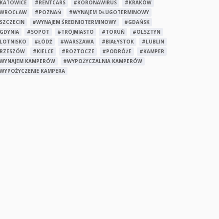
KATOWICE
#RENTCARS
#KORONAWIRUS
#KRAKÓW
WROCŁAW
#POZNAŃ
#WYNAJEM DŁUGOTERMINOWY
SZCZECIN
#WYNAJEM ŚREDNIOTERMINOWY
#GDAŃSK
GDYNIA
#SOPOT
#TRÓJMIASTO
#TORUŃ
#OLSZTYN
LOTNISKO
#ŁÓDŹ
#WARSZAWA
#BIAŁYSTOK
#LUBLIN
RZESZÓW
#KIELCE
#ROZTOCZE
#PODRÓŻE
#KAMPER
WYNAJEM KAMPERÓW
#WYPOŻYCZALNIA KAMPERÓW
WYPOŻYCZENIE KAMPERA