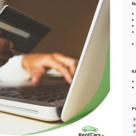
N
K
P
#
#
#