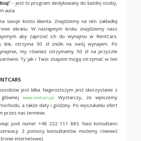
biaj”
- jest to program dedykowany do każdej osoby,
em auta.
na swoje konto klienta. Znajdziemy na nim zakładkę
onie ekranu. W następnym kroku znajdziemy nasz
najomym aby zaprosić ich do wynajmu w RentCars.
as link, otrzyma 50 zł zniżki na swój wynajem. Po
najmie, my również otrzymamy 50 zł na przyszłe
 zarówno Ty jak i Twoi znajomi mogą otrzymać w ten
ENTCARS
sobów jest kilka. Najprostszym jest skorzystanie z
ie głównej
. Wystarczy, że wpiszemy
www.rentcars.pl
amochodu, a także daty i godziny. Po wyszukaniu ofert
przez nas terminie.
woniąc pod numer +48 222 111 885. Nasi konsultanci
ezerwacji. Z pomocy konsultantów możemy również
stronie internetowej.