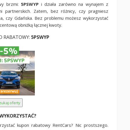
owy brzmi:
5PSWYP
i działa zarówno na wynajem z
i partnerskich. Zatem, bez różnicy, czy pragniesz
a, czy Gdańska. Bez problemu możesz wykorzystać
ocentową obniżką łącznej kwoty.
D RABATOWY:
5PSWYP
 WYKORZYSTAĆ?
orzystać kupon rabatowy RentCars? Nic prostszego.