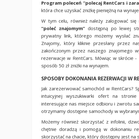
Program poleceń “polecaj RentCars i zara
która chce uzyskać zniżkę pieniężną na wynaj
W tym celu, również należy zalogować się 
“poleć znajomym”
dostępną po lewej str
prywatny link, którego możemy wysłać z
Znajomy, który kliknie przesłany przez n
zakończonym przez naszego znajomego wy
rezerwacje w RentCars. Mówiąc w skrócie -
sposób 50 zł zniżki na wynajem.
SPOSOBY DOKONANIA REZERWACJI W R
Jak zarezerwować samochód w RentCars? Spo
intuicyjnej wyszukiwarki ofert na stron
interesujące nas miejsce odbioru i zwrotu s
otrzymamy dostępne samochody w wybranym 
Możemy również skorzystać z infolinii, dz
chętnie doradzą i pomogą w dokonaniu r
skorzystać na chacie, który dostępny jest na 