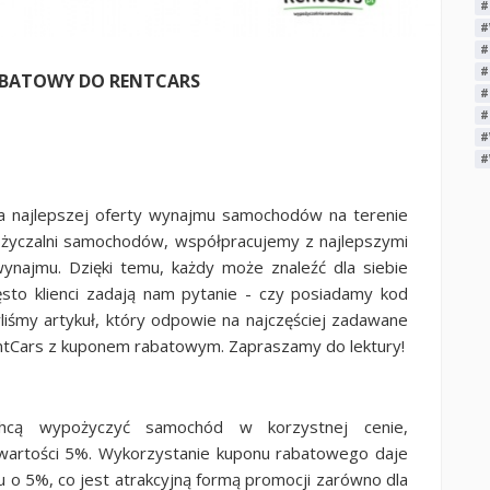
#
#
#
#
ABATOWY DO RENTCARS
#
#
#
#
nia najlepszej oferty wynajmu samochodów na terenie
pożyczalni samochodów, współpracujemy z najlepszymi
wynajmu. Dzięki temu, każdy może znaleźć dla siebie
ęsto klienci zadają nam pytanie - czy posiadamy kod
iśmy artykuł, który odpowie na najczęściej zadawane
entCars z kuponem rabatowym. Zapraszamy do lektury!
chcą wypożyczyć samochód w korzystnej cenie,
wartości 5%. Wykorzystanie kuponu rabatowego daje
 o 5%, co jest atrakcyjną formą promocji zarówno dla