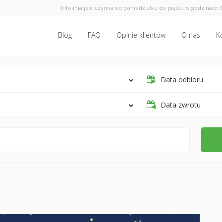
Infolinia jest czynna od poniedziałku do piątku w godzinach 9
Blog
FAQ
Opinie klientów
O nas
K
Data odbioru
Data zwrotu