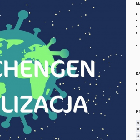
N
K
P
#
#
#