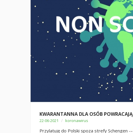
KWARANTANNA DLA OSÓB POWRACAJĄC
/
22-06-2021
koronawirus
Przylatuję do Polski spoza strefy Schengen --