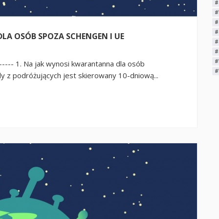
#
#
#
#
A OSÓB SPOZA SCHENGEN I UE
#
#
#
----- 1. Na jak wynosi kwarantanna dla osób
#
 z podróżujących jest skierowany 10-dniową...