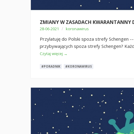
ZMIANY W ZASADACH KWARANTANNY DL
/
28-06-2021
koronawirus
Przylatuję do Polski spoza strefy Schengen --
przybywających spoza strefy Schengen? Każdy
Czytaj więcej →
#PORADNIK
#KORONAWIRUS