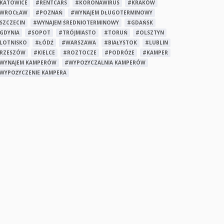
KATOWICE
#RENTCARS
#KORONAWIRUS
#KRAKÓW
WROCŁAW
#POZNAŃ
#WYNAJEM DŁUGOTERMINOWY
SZCZECIN
#WYNAJEM ŚREDNIOTERMINOWY
#GDAŃSK
GDYNIA
#SOPOT
#TRÓJMIASTO
#TORUŃ
#OLSZTYN
LOTNISKO
#ŁÓDŹ
#WARSZAWA
#BIAŁYSTOK
#LUBLIN
RZESZÓW
#KIELCE
#ROZTOCZE
#PODRÓŻE
#KAMPER
WYNAJEM KAMPERÓW
#WYPOŻYCZALNIA KAMPERÓW
WYPOŻYCZENIE KAMPERA