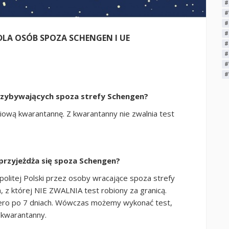
#
#
#
#
A OSÓB SPOZA SCHENGEN I UE
#
#
#
#
rzybywających spoza strefy Schengen?
iową kwarantannę. Z kwarantanny nie zwalnia test
 przyjeżdża się spoza Schengen?
olitej Polski przez osoby wracające spoza strefy
z której NIE ZWALNIA test robiony za granicą.
piero po 7 dniach. Wówczas możemy wykonać test,
 kwarantanny.