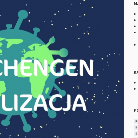
N
K
P
#
#
#