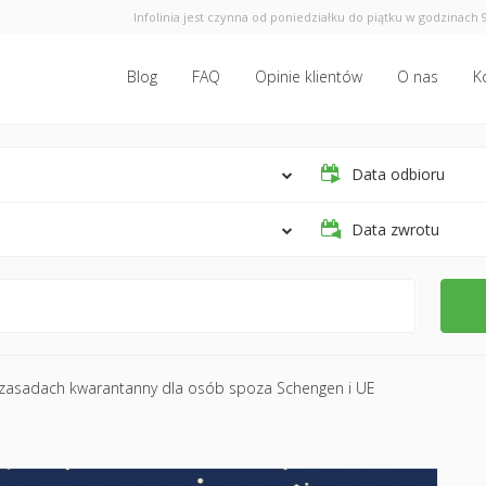
Infolinia jest czynna od poniedziałku do piątku w godzinach 9
Blog
FAQ
Opinie klientów
O nas
K
Data odbioru
Data zwrotu
zasadach kwarantanny dla osób spoza Schengen i UE