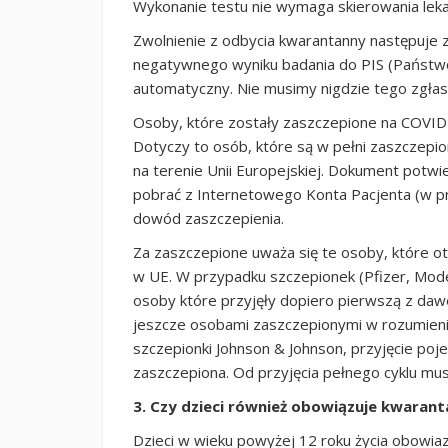
Wykonanie testu nie wymaga skierowania leka
Zwolnienie z odbycia kwarantanny następuje 
negatywnego wyniku badania do PIS (Państwow
automatyczny. Nie musimy nigdzie tego zgłas
Osoby, które zostały zaszczepione na COVID
Dotyczy to osób, które są w pełni zaszczepi
na terenie Unii Europejskiej. Dokument potw
pobrać z Internetowego Konta Pacjenta (w pr
dowód zaszczepienia.
Za zaszczepione uważa się te osoby, które o
w UE. W przypadku szczepionek (Pfizer, Moder
osoby które przyjęły dopiero pierwszą z dawek
jeszcze osobami zaszczepionymi w rozumieni
szczepionki Johnson & Johnson, przyjęcie poje
zaszczepiona. Od przyjęcia pełnego cyklu musi
3. Czy dzieci również obowiązuje kwaran
Dzieci w wieku powyżej 12 roku życia obowiaz