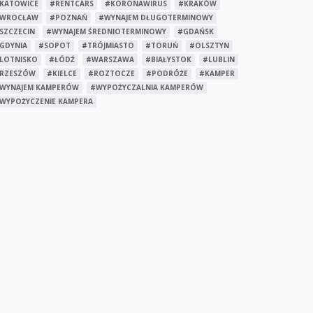
KATOWICE
#RENTCARS
#KORONAWIRUS
#KRAKÓW
WROCŁAW
#POZNAŃ
#WYNAJEM DŁUGOTERMINOWY
SZCZECIN
#WYNAJEM ŚREDNIOTERMINOWY
#GDAŃSK
GDYNIA
#SOPOT
#TRÓJMIASTO
#TORUŃ
#OLSZTYN
LOTNISKO
#ŁÓDŹ
#WARSZAWA
#BIAŁYSTOK
#LUBLIN
RZESZÓW
#KIELCE
#ROZTOCZE
#PODRÓŻE
#KAMPER
WYNAJEM KAMPERÓW
#WYPOŻYCZALNIA KAMPERÓW
WYPOŻYCZENIE KAMPERA