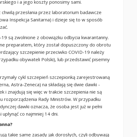
rskiego i a jego koszty ponosimy sami.
z chwilą przesłania przez laboratorium badawcze
a Inspekcja Sanitarna) i dzieje się to w sposób
zać.
-19 są zwolnione z obowiązku odbycia kwarantanny.
one preparatem, który został dopuszczony do obrotu
ierdzający szczepienie przeciwko COVID-19 należy
zypadku obywateli Polski), lub przedstawić pisemny
trzymały cykl szczepień szczepionką zarejestrowaną
na, Astra-Zeneca) na składają się dwie dawki -
 i znajdują się więc w trakcie szczepienia nie są
u rozporządzenia Rady Ministrów. W przypadku
dynczej dawki oznacza, że osoba jest już w pełni
 upłynąć co najmniej 14 dni.
tanna?
ują takie same zasady jak dorosłych, czyli odbywają